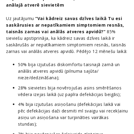
anālajā atverē sievietēm
Uz jautājumu
“Vai kādreiz savas dzīves laikā Tu esi
saskārusies ar nepatīkamiem simptomiem resnās,
taisnās zarnas vai anālās atveres apvidū?”
85%
sieviešu apstiprināja, ka kādreiz savas dzīves laikā ir
saskārušās ar nepatīkamiem simptomiem resnās, taisnās
zarnas vai anālās atveres apvidū. Pēdējo 12 mēnešu laikā:
50% bija izjutušas diskomfortu taisnajā zarnā un
anālās atveres apvidū (pilnuma sajūta/
nieze/dedzināšana);
28% sievietes bija novērojušas asins smērēšanos
vēdera izejas laikā (uz papīra defekācijas beigās);
4% bija izjutušas asiņošanu (defekācijas laikā vai
pēc defekācijas daži desmiti ml svaigu vai recekļainu
asiņu un asiņošana var turpināties vairākas
stundas);