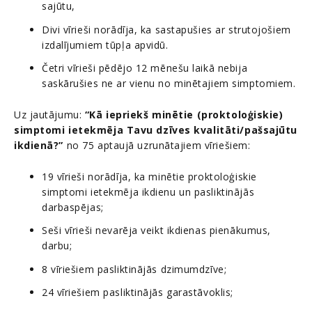
sajūtu,
Divi vīrieši norādīja, ka sastapušies ar strutojošiem
izdalījumiem tūpļa apvidū.
Četri vīrieši pēdējo 12 mēnešu laikā nebija
saskārušies ne ar vienu no minētajiem simptomiem.
Uz jautājumu:
“Kā iepriekš minētie (proktoloģiskie)
simptomi ietekmēja Tavu dzīves kvalitāti/pašsajūtu
ikdienā?”
no 75 aptaujā uzrunātajiem vīriešiem:
19 vīrieši norādīja, ka minētie proktoloģiskie
simptomi ietekmēja ikdienu un pasliktinājās
darbaspējas;
Seši vīrieši nevarēja veikt ikdienas pienākumus,
darbu;
8 vīriešiem pasliktinājās dzimumdzīve;
24 vīriešiem pasliktinājās garastāvoklis;