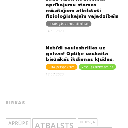
aprīkojumu stomas
nēsātājiem atbilstoši
fizioloģiskajām vajadzībām
Iekaisīgās zarnu slimības
04.10.2023
Nebīdi saulesbrilles uz
galvas! Optiķe uzskaita
biežākās ikdienas kļūdas.
Cita perspektīva
Veselīgs dzīvesveids
17.07.2023
BIRKAS
APRŪPE
ATBALSTS
BIOPSIJA