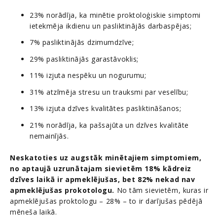
23% norādīja, ka minētie proktoloģiskie simptomi
ietekmēja ikdienu un pasliktinājās darbaspējas;
7% pasliktinājās dzimumdzīve;
29% pasliktinājās garastāvoklis;
11% izjuta nespēku un nogurumu;
31% atzīmēja stresu un trauksmi par veselību;
13% izjuta dzīves kvalitātes pasliktināšanos;
21% norādīja, ka pašsajūta un dzīves kvalitāte
nemainījās.
Neskatoties uz augstāk minētajiem simptomiem,
no aptaujā uzrunātajam sievietēm 18% kādreiz
dzīves laikā ir apmeklējušas, bet 82% nekad nav
apmeklējušas prokotologu.
No tām sievietēm, kuras ir
apmeklējušas proktologu – 28% – to ir darījušas pēdējā
mēneša laikā.