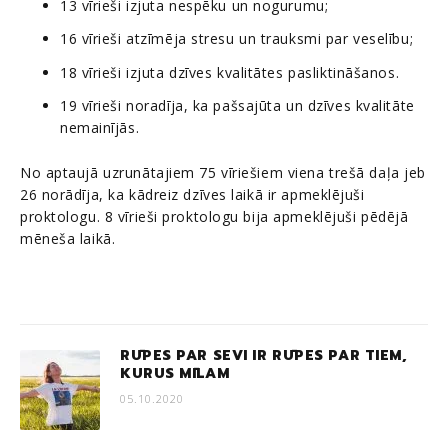
13 vīrieši izjuta nespēku un nogurumu;
16 vīrieši atzīmēja stresu un trauksmi par veselību;
18 vīrieši izjuta dzīves kvalitātes pasliktināšanos.
19 vīrieši noradīja, ka pašsajūta un dzīves kvalitāte
nemainījās.
No aptaujā uzrunātajiem 75 vīriešiem viena trešā daļa jeb
26 norādīja, ka kādreiz dzīves laikā ir apmeklējuši
proktologu. 8 vīrieši proktologu bija apmeklējuši pēdējā
mēneša laikā.
RŪPES PAR SEVI IR RŪPES PAR TIEM,
KURUS MĪLAM
05.10.2020