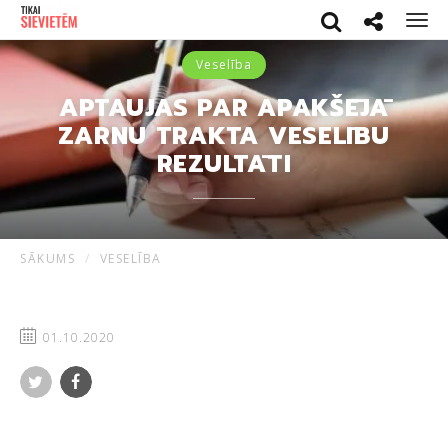
Search
Social netwo
Men
Veselība
APTAUJAS PAR APAKŠĒJĀ
ZARNU TRAKTA VESELĪBU
REZULTĀTI
SĀKUMS
VESELĪBA
01.10.2020
Twitter
Facebook