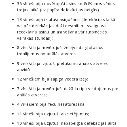
36 vīrieši bija novērojuši asins smērēšanos vēdera
izejas laikā (uz papīra defekācijas beigās)
13 vīrieši bija izjutuši asiņošanu (defekācijas laikā
vai pēc defekācijas daži desmiti ml svaigu vai
recekļainu asiņu un asiņošana var turpināties
vairākas stundas);
8 vīrieši bija novērojuši želejveida gļotainus
izdalījumus no anālās atveres;
9 vīrieši bija izjutuši pietūkumu anālās atveres
apvidū;
12 vīriešiem bija sāpīga vēdera izeja;
7 vīrieši bija novērojuši dažāda tipa veidojumus pie
anālās atveres;
4 vīriešiem bija fēču nesaturēšana;
11 vīrieši bija uzjutuši aizcietējumus;
10 vīrieši bija uzjutuši nepabeigta defekācijas akta