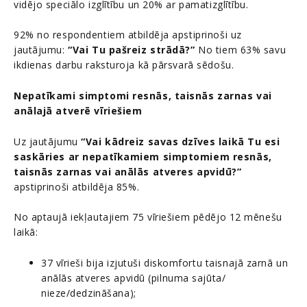
vidējo speciālo izglītību un 20% ar pamatizglītību.
92% no respondentiem atbildēja apstiprinoši uz
jautājumu:
“Vai Tu pašreiz strādā?”
No tiem 63% savu
ikdienas darbu raksturoja kā pārsvarā sēdošu.
Nepatīkami simptomi resnās, taisnās zarnas vai
anālajā atverē vīriešiem
Uz jautājumu
“Vai kādreiz savas dzīves laikā Tu esi
saskāries ar nepatīkamiem simptomiem resnās,
taisnās zarnas vai anālās atveres apvidū?”
apstiprinoši atbildēja 85%.
No aptaujā iekļautajiem 75 vīriešiem pēdējo 12 mēnešu
laikā:
37 vīrieši bija izjutuši diskomfortu taisnajā zarnā un
anālās atveres apvidū (pilnuma sajūta/
nieze/dedzināšana);