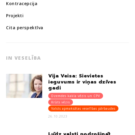
Kontracepcija
Projekti
Cita perspektīva
IN VESELĪBA
Vija Veisa: Sievietes
ieguvums ir viņas dzīves
gadi
Dzemdes kakla vēzis un CPV
Krūts vēzis
Valsts apmaksātas veselības pārbaudes
26.10.2023
Lūdz valsti nodrošināt