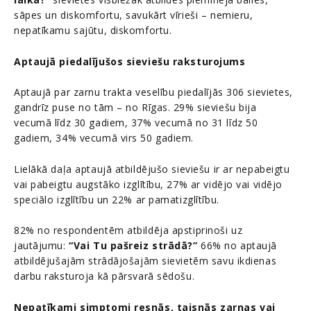
sāpes un diskomfortu, savukārt vīrieši – nemieru,
nepatīkamu sajūtu, diskomfortu.
Aptaujā piedalījušos sieviešu raksturojums
Aptaujā par zarnu trakta veselību piedalījās 306 sievietes,
gandrīz puse no tām – no Rīgas. 29% sieviešu bija
vecumā līdz 30 gadiem, 37% vecumā no 31 līdz 50
gadiem, 34% vecumā virs 50 gadiem.
Lielākā daļa aptaujā atbildējušo sieviešu ir ar nepabeigtu
vai pabeigtu augstāko izglītību, 27% ar vidējo vai vidējo
speciālo izglītību un 22% ar pamatizglītību.
82% no respondentēm atbildēja apstiprinoši uz
jautājumu:
“Vai Tu pašreiz strādā?”
66% no aptaujā
atbildējušajām strādājošajām sievietēm savu ikdienas
darbu raksturoja kā pārsvarā sēdošu.
Nepatīkami simptomi resnās, taisnās zarnas vai