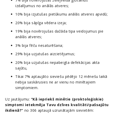
7% bija novērojušas želejveida gļotainus
izdalījumus no anālās atveres;
10% bija izjutušas pietūkumu anālās atveres apvidū;
20% bija sāpīga vēdera izeja;
19% bija novērojušas dažāda tipa veidojumus pie
anālās atveres;
3% bija fēču nesaturēšana;
29% bija uzjutušas aizcietējumus;
20% bija uzjutušas nepabeigta defekācijas akta
sajūtu,
Tikai 7% aptaujāto sieviešu pēdējo 12 mēnešu laikā
nebija saskārusies ne ar vienu no minētajiem
simptomiem.
Uz jautājumu:
“Kā iepriekš minētie (proktoloģiskie)
simptomi ietekmēja Tavu dzīves kvalitāti/pašsajūtu
ikdienā?”
no 306 aptaujā uzrunātajām sievietēm: