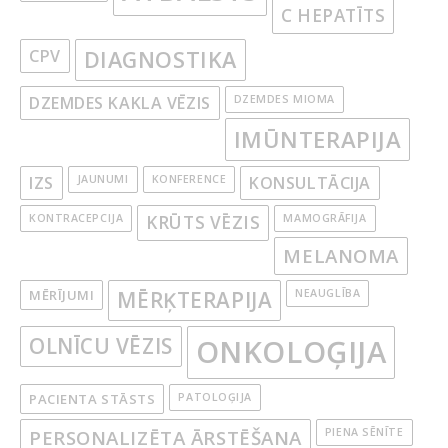
C HEPATĪTS
CPV
DIAGNOSTIKA
DZEMDES KAKLA VĒZIS
DZEMDES MIOMA
IMŪNTERAPIJA
IZS
JAUNUMI
KONFERENCE
KONSULTĀCIJA
KONTRACEPCIJA
KRŪTS VĒZIS
MAMOGRĀFIJA
MELANOMA
MĒRĪJUMI
MĒRĶTERAPIJA
NEAUGLĪBA
OLNĪCU VĒZIS
ONKOLOĢIJA
PACIENTA STĀSTS
PATOLOĢIJA
PERSONALIZĒTA ĀRSTĒŠANA
PIENA SĒNĪTE