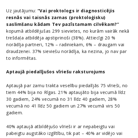
Uz jautājumu:
“Vai proktologs ir diagnosticējis
resnās vai taisnās zarnas (proktoloģisku)
saslimšanu kādam Tev pazīstamam cilvēkam?”
kopumā atbildējušas 299 sievietes, no kurām vairāk nekā
trešdaļa atbildēja apstiprinoši (38%). Attiecīgi 20 %
norādīja partneri, 12% – radiniekam, 6% – draugam vai
draudzenei. 37% sieviešu norādīja, ka nezina, jo nav par
to informētas.
Aptaujā piedalījušos vīriešu raksturojums
Aptaujā par zarnu trakta veselību piedalījās 75 vīrieši, no
tiem 44% bija no Rīgas. 21% aptaujāto bija vecumā līdz
30 gadiem, 24% vecumā no 31 līdz 40 gadiem, 28%
vecumā no 41 līdz 50 gadiem un 27% vecumā virs 50
gadiem.
40% aptaujā atbildējušo vīrieši ir ar nepabeigtu vai
pabeigtu augstāko izglītību, tik pat – 40% ar vidējo vai