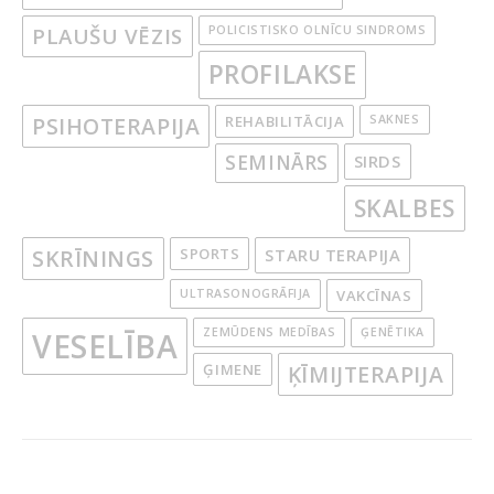
PLAUŠU VĒZIS
POLICISTISKO OLNĪCU SINDROMS
PROFILAKSE
PSIHOTERAPIJA
REHABILITĀCIJA
SAKNES
SEMINĀRS
SIRDS
SKALBES
SKRĪNINGS
SPORTS
STARU TERAPIJA
ULTRASONOGRĀFIJA
VAKCĪNAS
ZEMŪDENS MEDĪBAS
ĢENĒTIKA
VESELĪBA
ĢIMENE
ĶĪMIJTERAPIJA