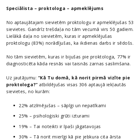
Speciālista – proktologa – apmeklējums
No aptaujātajam sievietēm proktologu ir apmeklējušas 53
sievietes. Gandrīz trešdaļa no tām vecumā virs 50 gadiem.
Lielākā daļa no sievietēm, kuras ir apmeklējušas
proktologu (83%) norādījušas, ka ikdienas darbs ir sēdošs.
No tām sievietēm, kuras ir bijušas pie proktologa, 77% ir
diagnosticēta kāda resnās vai taisnās zarnas saslimšana.
Uz jautājumu:
“Kā Tu domā, kā norit pirmā vizīte pie
proktologa?”
atbildējušas visas 306 aptaujā iekļautās
sievietes, no kurām:
22% atzīmējušas – sāpīgi un nepatīkami
25% – psiholoģiski grūti izturami
19% – Tai noteikti ir īpaši jāgatavojas
30% – Tā norit mierīgi kā pie jebkura cita ārsta