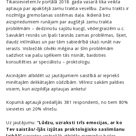
Tikaisievietem.lv portālā 2018. gada vasarā tika veikta
aptauja par apakšējā zarnu trakta veselību. Zarnu trakts ir
nozīmīga gremošanas sistēmas daļa. Ikdienā bez
aizspriedumiem runājam par augšējā zarnu trakta
problēmām – dedzinošu sajūtu kuņģī, vēdergraizēm u.c.
Savukārt resnās un īpaši taisnās zarnas problēmas, šķiet,
daudz intīmākas un par tām sabiedrībā skaļi runāt nav
ierasts. Visbiežāk cilvēki mēģina ar šīm problēmām
sadzīvot vai pašu spēkiem tās risināt, baidoties
konsultēties ar speciālistu – proktologu.
Aicinājām atbildēt uz jautājumiem saistībā ar iepriekš
minētajām delikātajām sūdzībām. Vēlreiz sakām paldies
visiem, kuri aizpildīja aptaujas anketu!
Kopumā aptaujā piedalījās 381 respondenti, no tiem 80%
sievietes un 20% vīriešu.
Uz jautājumu:
“Lūdzu, uzraksti trīs emocijas, ar ko
Tev saistās/-ījās izjūtas proktoloģisko saslimšanu
laikā?”
sievietes visbiežāk atbildēs pieminēja bailes,