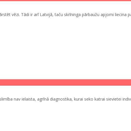
rstēt vēzi. Tādi ir arī Latvijā, taču skrīninga pārbaužu apjomi liecina p
ība nav ielaista, agrīnā diagnostika, kurai seko katrai sievietei indiv