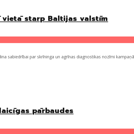
 vietā starp Baltijas valstīm
ina sabiedrībai par skrīninga un agrīnas diagnostikas nozīmi kampaņā 
vlaicīgas pārbaudes