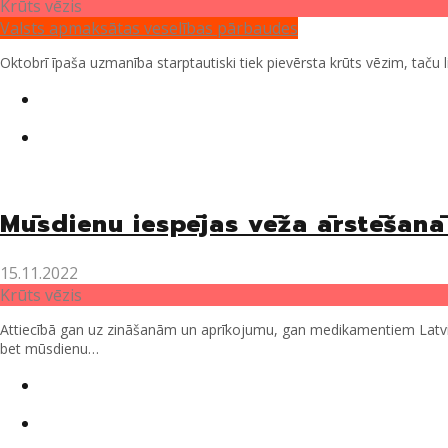
Krūts vēzis
Valsts apmaksātas veselības pārbaudes
Oktobrī īpaša uzmanība starptautiski tiek pievērsta krūts vēzim, taču li
Twitter
Facebook
Mūsdienu iespējas vēža ārstēšanā
15.11.2022
Krūts vēzis
Attiecībā gan uz zināšanām un aprīkojumu, gan medikamentiem Latvi
bet mūsdienu…
Twitter
Facebook