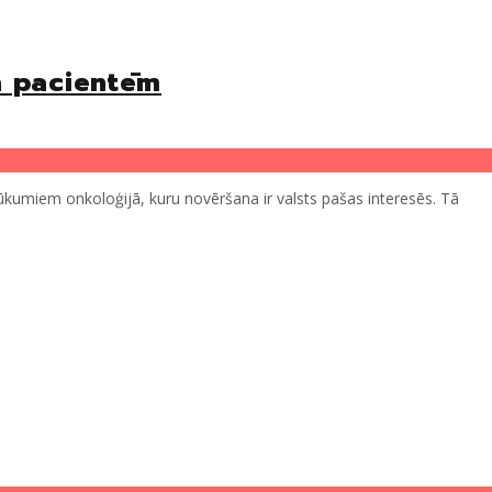
a pacientēm
trūkumiem onkoloģijā, kuru novēršana ir valsts pašas interesēs. Tā