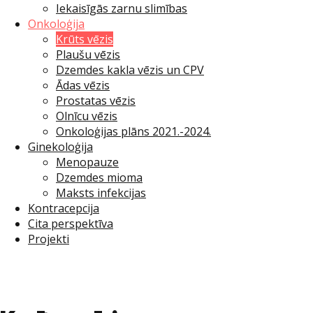
Iekaisīgās zarnu slimības
Onkoloģija
Krūts vēzis
Plaušu vēzis
Dzemdes kakla vēzis un CPV
Ādas vēzis
Prostatas vēzis
Olnīcu vēzis
Onkoloģijas plāns 2021.-2024.
Ginekoloģija
Menopauze
Dzemdes mioma
Maksts infekcijas
Kontracepcija
Cita perspektīva
Projekti