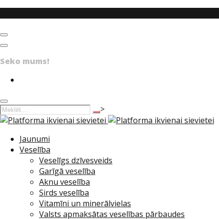
Facebook
Menu
Social networks
Seko mums!
Facebook
Search
>
Jaunumi
Veselība
Veselīgs dzīvesveids
Garīgā veselība
Aknu veselība
Sirds veselība
Vitamīni un minerālvielas
Valsts apmaksātas veselības pārbaudes