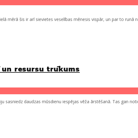
elā mērā šis ir arī sievietes veselības mēnesis vispār, un par to runā ne
 un resursu trūkums
ju sasniedz daudzas mūsdienu iespējas vēža ārstēšanā. Tas gan noti