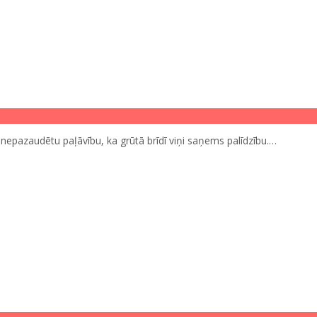
 un nepazaudētu paļāvību, ka grūtā brīdī viņi saņems palīdzību.…