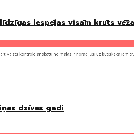
līdzīgas iespējas visām krūts vēž
kārt Valsts kontrole ar skatu no malas ir norādījusi uz būtiskākajiem 
viņas dzīves gadi