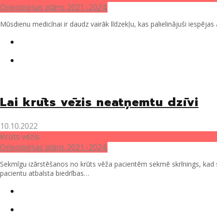
Onkoloģijas plāns 2021.-2024.
Mūsdienu medicīnai ir daudz vairāk līdzekļu, kas palielinājuši iespējas ā
Twitter
Facebook
Lai krūts vēzis neatņemtu dzīvi
10.10.2022
Krūts vēzis
Onkoloģijas plāns 2021.-2024.
Sekmīgu izārstēšanos no krūts vēža pacientēm sekmē skrīnings, kad slim
pacientu atbalsta biedrības…
Twitter
Facebook