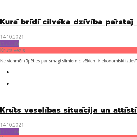
Kurā brīdī cilvēka dzīvība pārstāj 
14.10.2021
Jaunumi
Krūts vēzis
Ne vienmēr rūpēties par smagi slimiem cilvēkiem ir ekonomiski izdevīgi, 
Twitter
Facebook
Krūts veselības situācija un attīst
14.10.2021
Jaunumi