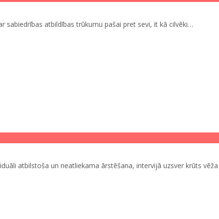
ar sabiedrības atbildības trūkumu pašai pret sevi, it kā cilvēki…
iduāli atbilstoša un neatliekama ārstēšana, intervijā uzsver krūts vēža