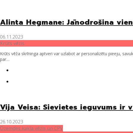
Alinta Hegmane: Jānodrošina vien
06.11.2023
Krūts vēzis
Krūts vēža skrīninga aptveri var uzlabot ar personalizētu pieeju, savu
par…
Twitter
Facebook
Vija Veisa: Sievietes ieguvums ir 
26.10.2023
Dzemdes kakla vēzis un CPV