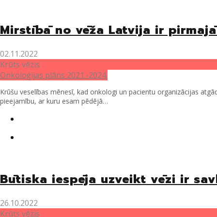
Mirstībā no vēža Latvija ir pirmajā
02.11.2022
Krūts vēzis
Onkoloģijas plāns 2021.-2024.
Krūšu veselības mēnesī, kad onkologi un pacientu organizācijas atgād
pieejamību, ar kuru esam pēdējā…
Twitter
Facebook
Būtiska iespēja uzveikt vēzi ir sa
26.10.2022
Krūts vēzis