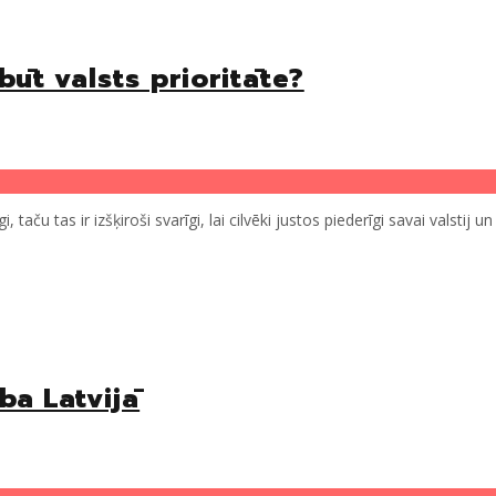
būt valsts prioritāte?
taču tas ir izšķiroši svarīgi, lai cilvēki justos piederīgi savai valstij
ība Latvijā