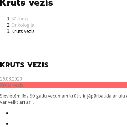
Krūts vēzis
Sākums
Onkoloģija
Krūts vēzis
KRŪTS VĒZIS
26.08.2020
Krūts vēzis
Sievietēm līdz 50 gadu vecumam krūtis ir jāpārbauda ar ultr
var veikt arī ar…
Twitter
Facebook