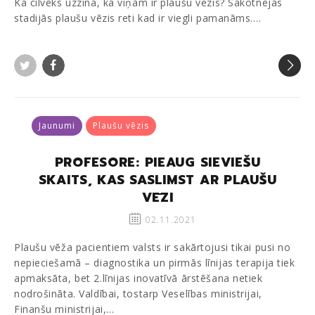
Kā cilvēks uzzina, ka viņam ir plaušu vēzis? Sākotnējās
stadijās plaušu vēzis reti kad ir viegli pamanāms.…
Twitter
Facebook
Jaunumi
Plaušu vēzis
PROFESORE: PIEAUG SIEVIEŠU
SKAITS, KAS SASLIMST AR PLAUŠU
VĒZI
02.11.2021
Plaušu vēža pacientiem valsts ir sakārtojusi tikai pusi no
nepieciešamā – diagnostika un pirmās līnijas terapija tiek
apmaksāta, bet 2.līnijas inovatīvā ārstēšana netiek
nodrošināta. Valdībai, tostarp Veselības ministrijai,
Finanšu ministrijai,…