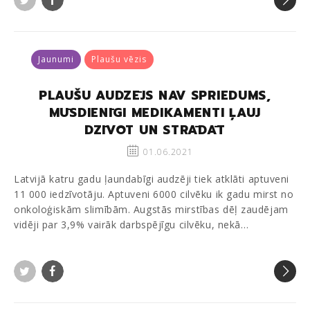
Twitter
Facebook
Jaunumi
Plaušu vēzis
PLAUŠU AUDZĒJS NAV SPRIEDUMS,
MŪSDIENĪGI MEDIKAMENTI ĻAUJ
DZĪVOT UN STRĀDĀT
01.06.2021
Latvijā katru gadu ļaundabīgi audzēji tiek atklāti aptuveni
11 000 iedzīvotāju. Aptuveni 6000 cilvēku ik gadu mirst no
onkoloģiskām slimībām. Augstās mirstības dēļ zaudējam
vidēji par 3,9% vairāk darbspējīgu cilvēku, nekā…
Twitter
Facebook