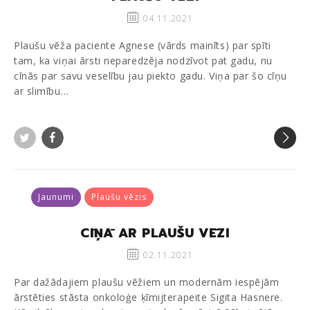
04.11.2021
Plaušu vēža paciente Agnese (vārds mainīts) par spīti
tam, ka viņai ārsti neparedzēja nodzīvot pat gadu, nu
cīnās par savu veselību jau piekto gadu. Viņa par šo cīņu
ar slimību…
Twitter
Facebook
Jaunumi
Plaušu vēzis
CĪŅĀ AR PLAUŠU VĒZI
02.11.2021
Par dažādajiem plaušu vēžiem un modernām iespējām
ārstēties stāsta onkoloģe ķīmijterapeite Sigita Hasnere.