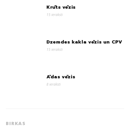
Krūts vēzis
15 ieraksti
Dzemdes kakla vēzis un CPV
15 ieraksti
Ādas vēzis
8 ieraksti
BIRKAS