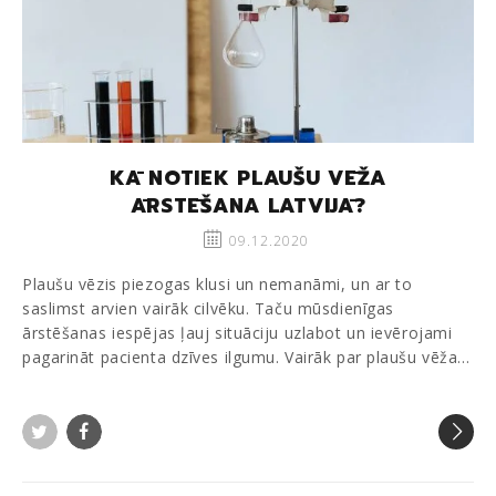
KĀ NOTIEK PLAUŠU VĒŽA
ĀRSTĒŠANA LATVIJĀ?
09.12.2020
Plaušu vēzis piezogas klusi un nemanāmi, un ar to
saslimst arvien vairāk cilvēku. Taču mūsdienīgas
ārstēšanas iespējas ļauj situāciju uzlabot un ievērojami
pagarināt pacienta dzīves ilgumu. Vairāk par plaušu vēža…
Twitter
Facebook