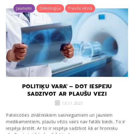
Jaunumi
Onkoloģija
Plaušu vēzis
POLITIĶU VARĀ – DOT IESPĒJU
SADZĪVOT AR PLAUŠU VĒZI
13.11.2021
Pateicoties zinātniskiem sasniegumiem un jauniem
medikamentiem, plaušu vēzis vairs nav fatāls bieds. To ir
iespēja ārstēt. Ar to ir iespēja sadzīvot kā ar hronisku