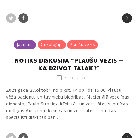
Twitter
Facebook
Jaunumi
Onkoloģija
Plaušu vēzis
NOTIKS DISKUSIJA “PLAUŠU VĒZIS –
KĀ DZĪVOT TĀLĀK?”
26.10.2021
2021.gada 27.oktobrī no plkst. 14.00 līdz 15.00 Plaušu
vēža pacientu un tuvinieku biedrības, Nacionālā veselības
dienesta, Paula Stradiņa klīniskās universitātes slimnīcas
un Rīgas Austrumu klīniskās universitātes slimnīcas
speciālisti diskutēs par…