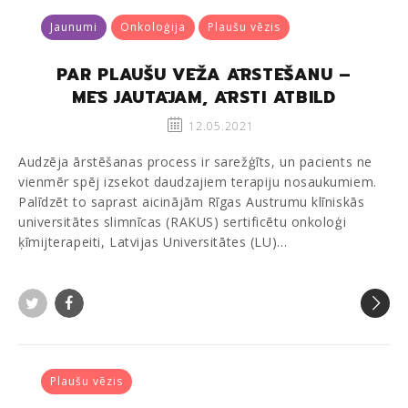
Jaunumi
Onkoloģija
Plaušu vēzis
PAR PLAUŠU VĒŽA ĀRSTĒŠANU –
MĒS JAUTĀJAM, ĀRSTI ATBILD
12.05.2021
Audzēja ārstēšanas process ir sarežģīts, un pacients ne
vienmēr spēj izsekot daudzajiem terapiju nosaukumiem.
Palīdzēt to saprast aicinājām Rīgas Austrumu klīniskās
universitātes slimnīcas (RAKUS) sertificētu onkoloģi
ķīmijterapeiti, Latvijas Universitātes (LU)…
Twitter
Facebook
Plaušu vēzis