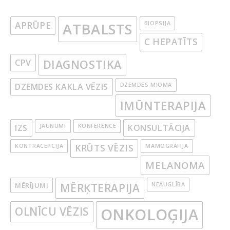
APRŪPE
ATBALSTS
BIOPSIJA
C HEPATĪTS
CPV
DIAGNOSTIKA
DZEMDES KAKLA VĒZIS
DZEMDES MIOMA
IMŪNTERAPIJA
IZS
JAUNUMI
KONFERENCE
KONSULTĀCIJA
KONTRACEPCIJA
KRŪTS VĒZIS
MAMOGRĀFIJA
MELANOMA
MĒRĪJUMI
MĒRĶTERAPIJA
NEAUGLĪBA
OLNĪCU VĒZIS
ONKOLOĢIJA