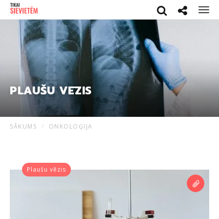
Search
Social netwo
Men
PLAUŠU VĒZIS
SĀKUMS
ONKOLOĢIJA
Plaušu vēzis