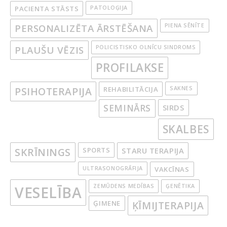
PACIENTA STĀSTS
PATOLOĢIJA
PERSONALIZĒTA ĀRSTĒŠANA
PIENA SĒNĪTE
PLAUŠU VĒZIS
POLICISTISKO OLNĪCU SINDROMS
PROFILAKSE
PSIHOTERAPIJA
REHABILITĀCIJA
SAKNES
SEMINĀRS
SIRDS
SKALBES
SKRĪNINGS
SPORTS
STARU TERAPIJA
ULTRASONOGRĀFIJA
VAKCĪNAS
ZEMŪDENS MEDĪBAS
ĢENĒTIKA
VESELĪBA
ĢIMENE
ĶĪMIJTERAPIJA