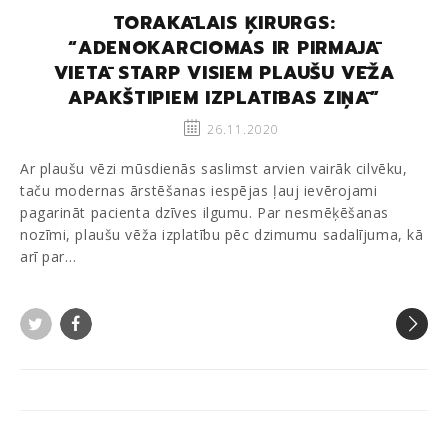
TORAKĀLAIS ĶIRURGS:
“ADENOKARCIOMAS IR PIRMAJĀ
VIETĀ STARP VISIEM PLAUŠU VĒŽA
APAKŠTIPIEM IZPLATĪBAS ZIŅĀ”
26.11.2020
Ar plaušu vēzi mūsdienās saslimst arvien vairāk cilvēku,
taču modernas ārstēšanas iespējas ļauj ievērojami
pagarināt pacienta dzīves ilgumu. Par nesmēķēšanas
nozīmi, plaušu vēža izplatību pēc dzimumu sadalījuma, kā
arī par…
Twitter
Facebook