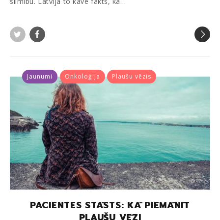
slimību. Latvijā to kavē fakts, ka…
Twitter
Facebook
Jaunumi
Onkoloģija
Plaušu vēzis
PACIENTES STĀSTS: KĀ PIEMĀNĪT
PLAUŠU VĒZI