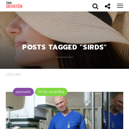
Search
Social netwo
Men
POSTS TAGGED "SIRDS"
SĀKUMS
Jaunumi
Sirds veselība