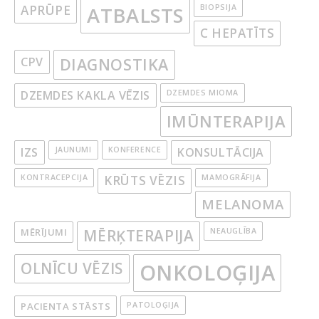
APRŪPE
ATBALSTS
BIOPSIJA
C HEPATĪTS
CPV
DIAGNOSTIKA
DZEMDES KAKLA VĒZIS
DZEMDES MIOMA
IMŪNTERAPIJA
IZS
JAUNUMI
KONFERENCE
KONSULTĀCIJA
KONTRACEPCIJA
KRŪTS VĒZIS
MAMOGRĀFIJA
MELANOMA
MĒRĪJUMI
MĒRĶTERAPIJA
NEAUGLĪBA
OLNĪCU VĒZIS
ONKOLOĢIJA
PACIENTA STĀSTS
PATOLOĢIJA