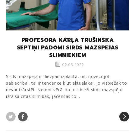
PROFESORA KĀRĻA TRUŠINSKA
SEPTIŅI PADOMI SIRDS MAZSPĒJAS
SLIMNIEKIEM
02.03.2022
Sirds mazspēja ir diezgan izplatīta, un, novecojot
sabiedrībai, tai ir tendence kļūt aktuālākai, jo visbiežāk to
nevar izārstēt. Ņemot vērā, ka ļoti bieži sirds mazspēju
izraisa citas slimības, jācenšas to…
Twitter
Facebook