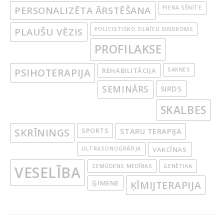
PERSONALIZĒTA ĀRSTĒŠANA
PIENA SĒNĪTE
PLAUŠU VĒZIS
POLICISTISKO OLNĪCU SINDROMS
PROFILAKSE
PSIHOTERAPIJA
REHABILITĀCIJA
SAKNES
SEMINĀRS
SIRDS
SKALBES
SKRĪNINGS
SPORTS
STARU TERAPIJA
ULTRASONOGRĀFIJA
VAKCĪNAS
ZEMŪDENS MEDĪBAS
ĢENĒTIKA
VESELĪBA
ĢIMENE
ĶĪMIJTERAPIJA