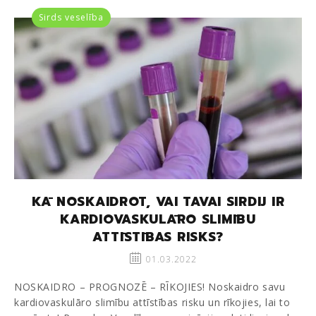
Sirds veselība
KĀ NOSKAIDROT, VAI TAVAI SIRDIJ IR
KARDIOVASKULĀRO SLIMĪBU
ATTĪSTĪBAS RISKS?
01.03.2022
NOSKAIDRO – PROGNOZĒ – RĪKOJIES! Noskaidro savu
kardiovaskulāro slimību attīstības risku un rīkojies, lai to