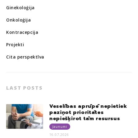
Ginekoloģija
Onkoloģija
Kontracepcija
Projekti
Cita perspektīva
LAST POSTS
Veselības aprūpē nepietiek
paziņot prioritātes
nepiešķirot tām resursus
Jaunumi
16.07.2026