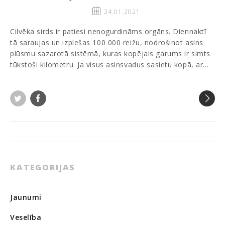
24.01.2021
Cilvēka sirds ir patiesi nenogurdināms orgāns. Diennaktī
tā saraujas un izplešas 100 000 reižu, nodrošinot asins
plūsmu sazarotā sistēmā, kuras kopējais garums ir simts
tūkstoši kilometru. Ja visus asinsvadus sasietu kopā, ar…
Twitter
Facebook
KATEGORIJAS
Jaunumi
Veselība