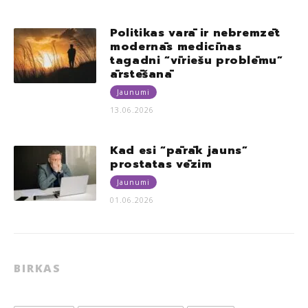
Politikas varā ir nebremzēt
modernās medicīnas
tagadni “vīriešu problēmu”
ārstēšanā
Jaunumi
13.06.2026
Kad esi “pārāk jauns”
prostatas vēzim
Jaunumi
01.06.2026
BIRKAS