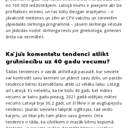
no 100 000 iedzīvotājiem. Latvijā mums ir pieejami abi šie
profilakses virzieni, un tas būtu diezgan iespējams – ir
jāvakcinē meitenes un zēni ar CPV vakcīnu un sievietēm
jāpiedalās skrīninga programmā – jāņem skrīninga vēstule
un jādodas nodot skrīninga tests pie ginekologa, ģimenes
ārsta vai vecmātes.
Kā jūs komentētu tendenci atlikt
grūtniecību uz 40 gadu vecumu?
Šādas tendences ir vairāk attīstītajā pasaulē, kur sieviete
var kontrolēt savu ķermeni un plānot savu dzīvi, un pastāv
tendence bērnu dzemdēšanu atlikt uz vēlāku laiku. Līdzīgi
arī Latvijā. Es neteiktu, ka tie būtu 40 gadi, bet mātes
vecums ar katru gadu pieaug, 2021.gadā vidējais mātes
vecums Latvijā bija 30,2 gadi, un šī līkne ir ar augšupejošu
tendenci. Jaunās sievietes labprāt izglītojas, tad veido
karjeru, un tikai pēc tam plāno savu ģimeni. Otra
tendence ir tāda, ka cilvēkiem ir mazāk bērnu kopumā.