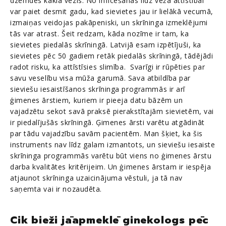
dzemdes kakla vēzis. No inficēšanās līdz vēža attīstībai
var paiet desmit gadu, kad sievietes jau ir lielākā vecumā,
izmaiņas veidojas pakāpeniski, un skrīninga izmeklējumi
tās var atrast. Šeit redzam, kāda nozīme ir tam, ka
sievietes piedalās skrīningā. Latvijā esam izpētījuši, ka
sievietes pēc 50 gadiem retāk piedalās skrīningā, tādējādi
radot risku, ka attīstīsies slimība. Svarīgi ir rūpēties par
savu veselību visa mūža garumā. Sava atbildība par
sieviešu iesaistīšanos skrīninga programmās ir arī
ģimenes ārstiem, kuriem ir pieeja datu bāzēm un
vajadzētu sekot savā praksē pierakstītajām sievietēm, vai
ir piedalījušās skrīningā. Ģimenes ārsti varētu atgādināt
par tādu vajadzību savām pacientēm. Man šķiet, ka šis
instruments nav līdz galam izmantots, un sieviešu iesaiste
skrīninga programmās varētu būt viens no ģimenes ārstu
darba kvalitātes kritērijeim. Un ģimenes ārstam ir iespēja
atjaunot skrīninga uzaicinājuma vēstuli, ja tā nav
saņemta vai ir nozaudēta.
Cik bieži jāapmeklē ginekologs pēc