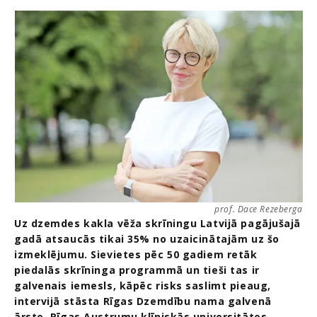
prof. Dace Rezeberga
Uz dzemdes kakla vēža skrīningu Latvijā pagājušajā
gadā atsaucās tikai 35% no uzaicinātajām uz šo
izmeklējumu. Sievietes pēc 50 gadiem retāk
piedalās skrīninga programmā un tieši tas ir
galvenais iemesls, kāpēc risks saslimt pieaug,
intervijā stāsta Rīgas Dzemdību nama galvenā
ārste, Rīgas Austrumu klīniskās universitātes