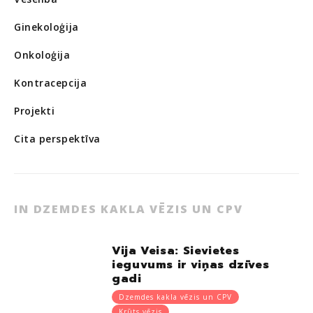
Ginekoloģija
Onkoloģija
Kontracepcija
Projekti
Cita perspektīva
IN DZEMDES KAKLA VĒZIS UN CPV
Vija Veisa: Sievietes
ieguvums ir viņas dzīves
gadi
Dzemdes kakla vēzis un CPV
Krūts vēzis