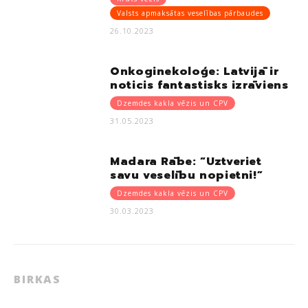
Valsts apmaksātas veselības pārbaudes
26.10.2023
Onkoginekoloģe: Latvijā ir
noticis fantastisks izrāviens
Dzemdes kakla vēzis un CPV
31.05.2023
Madara Rābe: “Uztveriet
savu veselību nopietni!”
Dzemdes kakla vēzis un CPV
30.03.2023
BIRKAS