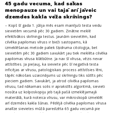
45 gadu vecuma, kad sākas
menopauze un vai tajā arī jāveic
dzemdes kakla vēža skrīnings?
– Kopš šī gada 1. jūlija mēs esam mainījuši testa veidu
sievietēm vecumā pēc 30 gadiem. Zinātne meklē
efektīvākos skrīninga testus. Jaunām sievietēm, kad
cilvēka papilomas vīruss ir bieži sastopams, kā
izmeklēšanas metode paliek šķidruma citoloģija, bet
sievietēm pēc 30 gadiem savukārt jau tiek meklēta cilvēka
papilomas vīrusa klātbūtne. Ja nav šī vīrusa, vēzis nevar
attīstīties. Ja pieļauj, ka sieviete pēc šī negatīvā testa
inficējas ar vīrusu, patoloģiskais process attīstīsies lēni,
tāpēc nākošais uzaicinājums uz skrīningu tiks sūtīts pēc
pieciem gadiem. Savukārt, ja atrod cilvēka papilomas
vīrusu, tad nākamais solis ir aprakstīts algoritmā, sievieti
nosūta uz kolposkopiju jeb tajā pašā izmeklējamajā
materiālā, kurā noteica vīrusu, var mikroskopā izmeklēt
arī dzemdes kakla šūnas. Pēdējā cilvēka papilomas vīrusa
analīze sievietes mūžā paredzēta 65 gadu vecumā pie