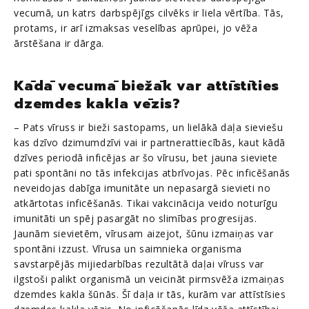
vecumā, un katrs darbspējīgs cilvēks ir liela vērtība. Tās,
protams, ir arī izmaksas veselības aprūpei, jo vēža
ārstēšana ir dārga.
Kādā vecumā biežāk var attīstīties
dzemdes kakla vēzis?
– Pats vīruss ir bieži sastopams, un lielākā daļa sieviešu
kas dzīvo dzimumdzīvi vai ir partnerattiecībās, kaut kādā
dzīves periodā inficējas ar šo vīrusu, bet jauna sieviete
pati spontāni no tās infekcijas atbrīvojas. Pēc inficēšanās
neveidojas dabīga imunitāte un nepasargā sievieti no
atkārtotas inficēšanās. Tikai vakcinācija veido noturīgu
imunitāti un spēj pasargāt no slimības progresijas.
Jaunām sievietēm, vīrusam aizejot, šūnu izmaiņas var
spontāni izzust. Vīrusa un saimnieka organisma
savstarpējās mijiedarbības rezultātā daļai vīruss var
ilgstoši palikt organismā un veicināt pirmsvēža izmaiņas
dzemdes kakla šūnās. Šī daļa ir tās, kurām var attīstīsies