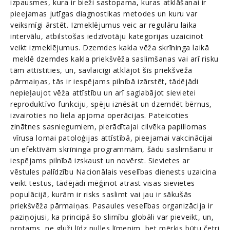
izpausmes, kura ir bieži sastopama, kuras atklāšanai ir
pieejamas jutīgas diagnostikas metodes un kuru var
veiksmīgi ārstēt. Izmeklējumus veic ar regulāru laika
intervālu, atbilstošas iedzīvotāju kategorijas uzaicinot
veikt izmeklējumus. Dzemdes kakla vēža skrīninga laikā
meklē dzemdes kakla priekšvēža saslimšanas vai arī risku
tām attīstīties, un, savlaicīgi atklājot šīs priekšvēža
pārmaiņas, tās ir iespējams pilnībā izārstēt, tādējādi
nepieļaujot vēža attīstību un arī saglabājot sievietei
reproduktīvo funkciju, spēju iznēsāt un dzemdēt bērnus,
izvairoties no liela apjoma operācijas. Pateicoties
zinātnes sasniegumiem, pierādītajai cilvēka papillomas
vīrusa lomai patoloģijas attīstībā, pieejamai vakcinācijai
un efektīvām skrīninga programmām, šādu saslimšanu ir
iespējams pilnībā izskaust un novērst. Sievietes ar
vēstules palīdzību Nacionālais veselības dienests uzaicina
veikt testus, tādējādi mēģinot atrast visas sievietes
populācijā, kurām ir risks saslimt vai jau ir sākušās
priekšvēža pārmaiņas. Pasaules veselības organizācija ir
paziņojusi, ka principā šo slimību globāli var pieveikt, un,
protams, ne gluži līdz nulles līmenim, bet mērķis būtu četri