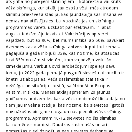
atšķirībā no pārējiem skrīningiem – kolorektālā vai krūts
vēža skrīninga, kur atklāj jau esošu vēzi, mēs atrodam
slimību priekšvēža stadijā, kad ļaundabīgā saslimšana vēl
nemaz nav attīstījusies. Lai vakcinācijas un skrīninga
programmas varētu uzskatīt par efektīvām, ir jābūt
augstai iedzīvotāju iesaistei. Vakcinācijas aptverei
vajadzētu būt ap 90%, bet mums ir tikai ap 60%. Savukārt
dzemdes kakla vēža skrīninga aptvere ir pat ļoti zema –
pagājušajā gadā ir bijuši 35%, kas nozīmē, ka atsaucās
tikai 35% no tām sievietēm, kam vajadzēja veikt šo
izmeklējumu. Varbūt Covid ierobežojumi spēlēja savu
lomu, jo 2022.gada pirmajā pusgadā sieviešu atsaucība ir
krietni uzlabojusies. Vēža saslimstības statistika ir
nežēlīga, un situācija Latvijā, salīdzinoši ar Eiropas
valstīm, ir slikta. Mēnesī atklāj apmēram 20 jaunus
gadījumus ar dzemdes kakla vēzi, un diemžēl liela daļa no
tiem jau ir vēlīnā stadijā, kas nozīmē, ka sievietes ilgstoši
nav nākušas pie ginekologa un nav piedalījušās skrīninga
programmā. Apmēram 10-12 sievietes no šīs slimības
katru mēnesi nomirst. Daudzas saslimušās un arī
nomirušās ir salīdzinoši jaunas sievietes darbspējīgā