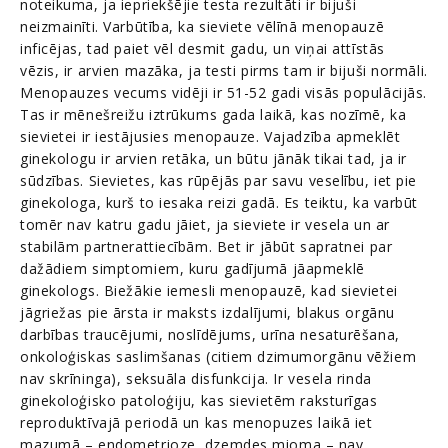
noteikuma, ja iepriekšējie testa rezultāti ir bijuši
neizmainīti. Varbūtība, ka sieviete vēlīnā menopauzē
inficējas, tad paiet vēl desmit gadu, un viņai attīstās
vēzis, ir arvien mazāka, ja testi pirms tam ir bijuši normāli.
Menopauzes vecums vidēji ir 51-52 gadi visās populācijās.
Tas ir mēnešreižu iztrūkums gada laikā, kas nozīmē, ka
sievietei ir iestājusies menopauze. Vajadzība apmeklēt
ginekologu ir arvien retāka, un būtu jānāk tikai tad, ja ir
sūdzības. Sievietes, kas rūpējās par savu veselību, iet pie
ginekologa, kurš to iesaka reizi gadā. Es teiktu, ka varbūt
tomēr nav katru gadu jāiet, ja sieviete ir vesela un ar
stabilām partnerattiecībām. Bet ir jābūt sapratnei par
dažādiem simptomiem, kuru gadījumā jāapmeklē
ginekologs. Biežākie iemesli menopauzē, kad sievietei
jāgriežas pie ārsta ir maksts izdalījumi, blakus orgānu
darbības traucējumi, noslīdējums, urīna nesaturēšana,
onkoloģiskas saslimšanas (citiem dzimumorgānu vēžiem
nav skrīninga), seksuāla disfunkcija. Ir vesela rinda
ginekoloģisko patoloģiju, kas sievietēm raksturīgas
reproduktīvajā periodā un kas menopuzes laikā iet
mazumā – endometrioze, dzemdes mioma – nav