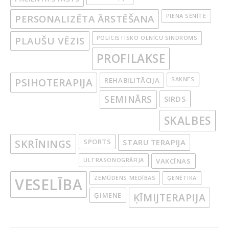
PERSONALIZĒTA ĀRSTĒŠANA
PIENA SĒNĪTE
PLAUŠU VĒZIS
POLICISTISKO OLNĪCU SINDROMS
PROFILAKSE
PSIHOTERAPIJA
REHABILITĀCIJA
SAKNES
SEMINĀRS
SIRDS
SKALBES
SKRĪNINGS
SPORTS
STARU TERAPIJA
ULTRASONOGRĀFIJA
VAKCĪNAS
ZEMŪDENS MEDĪBAS
ĢENĒTIKA
VESELĪBA
ĢIMENE
ĶĪMIJTERAPIJA