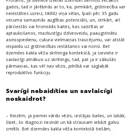
Protams, ja sieviete izvēlas dzemdēt bērniņu vecākos
gados, tad ir jārēķinās ar to, ka, pirmkārt, grūtniecība var
neiestāties uzreiz, tiklīdz viņa vēlas, īpaši pēc 35 gadu
vecuma samazinās auglības potenciāls, un, otrkārt, arī
pārciestās vai hroniskās kaites, kas saistītas ar
aptaukošanos, mazkustīgu dzīvesveidu, paaugstinātu
asinsspiedienu, cukura vielmaiņas traucējumu, var atstāt
iespaidu uz grūtniecības iestāšanos vai norisi. Bet
dzemdes kakla vēža skrīninga kontekstā, ja sieviete ir
savlaicīgi atnākusi uz skrīningu, tad, pat ja ir sākušās
pārmaiņas, kas vēl nav vēzis, pilnībā var saglabāt
reproduktīvo funkciju.
Svarīgi nebaidīties un savlaicīgi
noskaidrot?
– Reizēm, ja piemin vārdu vēzis, iestājas bailes, un labāk,
šķiet, šo diagnozi nezināt un kā strausam iebāzt galvu
smiltīs. Bet dzemdes kakla vēža kontekstā tiešām,