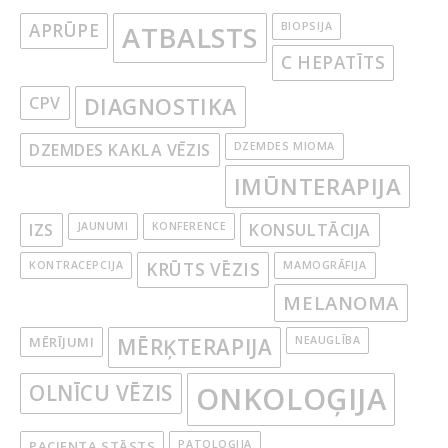
APRŪPE
ATBALSTS
BIOPSIJA
C HEPATĪTS
CPV
DIAGNOSTIKA
DZEMDES KAKLA VĒZIS
DZEMDES MIOMA
IMŪNTERAPIJA
IZS
JAUNUMI
KONFERENCE
KONSULTĀCIJA
KONTRACEPCIJA
KRŪTS VĒZIS
MAMOGRĀFIJA
MELANOMA
MĒRĪJUMI
MĒRĶTERAPIJA
NEAUGLĪBA
OLNĪCU VĒZIS
ONKOLOĢIJA
PACIENTA STĀSTS
PATOLOĢIJA