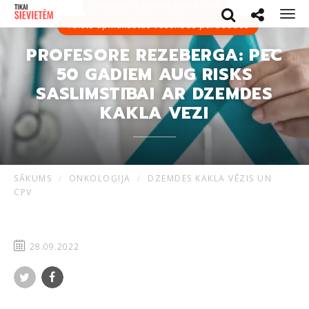
Dzemdes kakla vēzis un CPV
Search
Social netwo
Men
Valsts apmaksātas veselības pārbaudes
PROFESORE REZEBERGA: PĒC
50 GADIEM AUG RISKS
SASLIMSTĪBAI AR DZEMDES
KAKLA VĒZI
SĀKUMS
ONKOLOĢIJA
DZEMDES KAKLA VĒZIS UN
CPV
28.09.2022
Twitter
Facebook