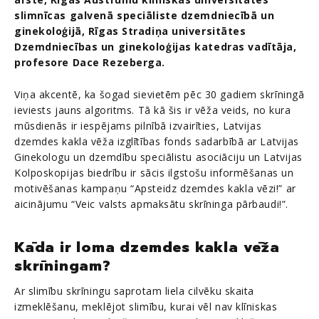
slimnīcas galvenā speciāliste dzemdniecībā un
ginekoloģijā, Rīgas Stradiņa universitātes
Dzemdniecības un ginekoloģijas katedras vadītāja,
profesore Dace Rezeberga.
Viņa akcentē, ka šogad sievietēm pēc 30 gadiem skrīningā
ieviests jauns algoritms. Tā kā šis ir vēža veids, no kura
mūsdienās ir iespējams pilnībā izvairīties, Latvijas
dzemdes kakla vēža izglītības fonds sadarbībā ar Latvijas
Ginekologu un dzemdību speciālistu asociāciju un Latvijas
Kolposkopijas biedrību ir sācis ilgstošu informēšanas un
motivēšanas kampaņu “Apsteidz dzemdes kakla vēzi!” ar
aicinājumu “Veic valsts apmaksātu skrīninga pārbaudi!”.
Kāda ir loma dzemdes kakla vēža
skrīningam?
Ar slimību skrīningu saprotam liela cilvēku skaita
izmeklēšanu, meklējot slimību, kurai vēl nav klīniskas