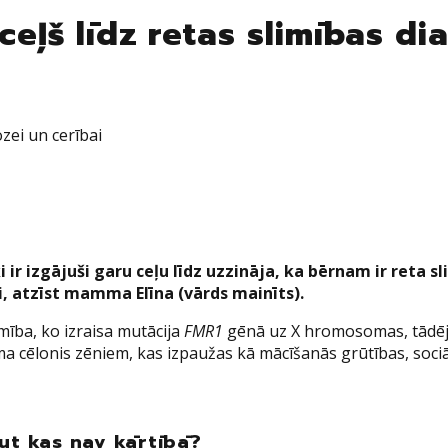
 ceļš līdz retas slimības d
ozei un cerībai
 ir izgājuši garu ceļu līdz uzzināja, ka bērnam ir reta 
ži, atzīst mamma Elīna (vārds mainīts).
ība, ko izraisa mutācija
FMR1
gēnā uz X hromosomas, tādējād
a cēlonis zēniem, kas izpaužas kā mācīšanās grūtības, sociāl
aut kas nav kārtībā?