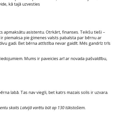
ide, kā tajā uzvesties
 apmaksātu asistentu. Otrkārt, finanses. Teikšu tieši –
, ir piemaksa pie ģimenes valsts pabalsta par bērnu ar
t divu gadi. Bet bērna attīstība nevar gaidīt. Mēs gandrīz trīs
ziedojumiem. Mums ir paveicies arī ar novada pašvaldību,
bērna labā. Tas nav viegli, bet katrs mazais solis ir uzvara.
cientu skaits Latvijā varētu būt ap 130 tūkstošiem.