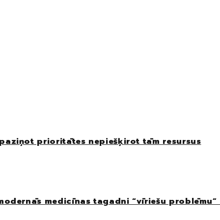
paziņot prioritātes nepiešķirot tām resursus
 modernās medicīnas tagadni “vīriešu problēmu”