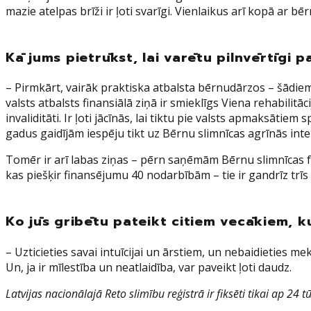
mazie atelpas brīži ir ļoti svarīgi. Vienlaikus arī kopā ar b
Kā jums pietrūkst, lai varētu pilnvērtīgi 
– Pirmkārt, vairāk praktiska atbalsta bērnudārzos – šādiem
valsts atbalsts finansiālā ziņā ir smieklīgs Viena rehabili
invaliditāti. Ir ļoti jācīnās, lai tiktu pie valsts apmaksātiem
gadus gaidījām iespēju tikt uz Bērnu slimnīcas agrīnās int
Tomēr ir arī labas ziņas – pērn saņēmām Bērnu slimnīcas f
kas piešķir finansējumu 40 nodarbībām – tie ir gandrīz trīs
Ko jūs gribētu pateikt citiem vecākiem, kur
– Uzticieties savai intuīcijai un ārstiem, un nebaidieties mek
Un, ja ir mīlestība un neatlaidība, var paveikt ļoti daudz.
Latvijas nacionālajā Reto slimību reģistrā ir fiksēti tikai ap 24