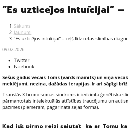
“Es uzticējos intuīcijai” –
Sākums
Jaunumi
“Es uzticējos intuīcijai” – ceļš līdz retas slimības diagn
09.02.2026
Twitter
Facebook
Sešus gadus vecais Toms (vārds mainīts) un viņa vecāki
meklējumi, neziņa, dažādas terapijas. Ir arī sāpīgi brī
Trauslās X hromosomas sindroms ir iedzimta ģenētiska slim
pārmantotais intelektuālās attīstības traucējumu un autism
pazīmes (piemēram, pagarināta sejas forma).
Kad jūs pirmo reizi sajutāt, ka ar Tomu k