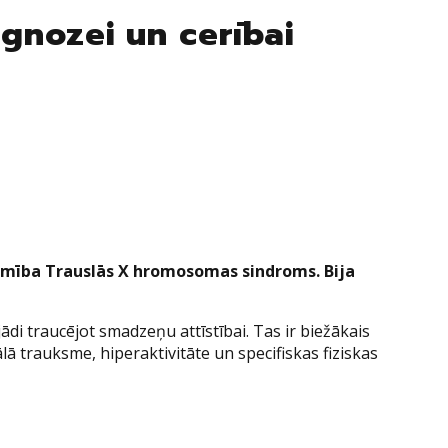
iagnozei un cerībai
slimība Trauslās X hromosomas sindroms. Bija
i traucējot smadzeņu attīstībai. Tas ir biežākais
ā trauksme, hiperaktivitāte un specifiskas fiziskas