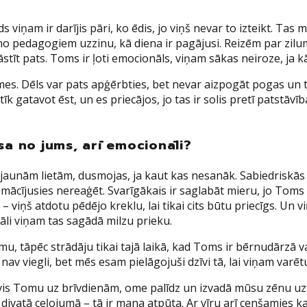
s viņam ir darījis pāri, ko ēdis, jo viņš nevar to izteikt. Tas 
ikai no pedagogiem uzzinu, kā diena ir pagājusi. Reizēm par z
tīt pats. Toms ir ļoti emocionāls, viņam sākas neiroze, ja k
. Dēls var pats apģērbties, bet nevar aizpogāt pogas un tik
tīk gatavot ēst, un es priecājos, jo tas ir solis pretī patstāv
sa no jums, arī emocionāli?
o jaunām lietām, dusmojas, ja kaut kas nesanāk. Sabiedriskās
iemācījusies nereaģēt. Svarīgākais ir saglabāt mieru, jo Toms
– viņš atdotu pēdējo kreklu, lai tikai cits būtu priecīgs. Un 
āli viņam tas sagādā milzu prieku.
īmu, tāpēc strādāju tikai tajā laikā, kad Toms ir bērnudārzā 
nav viegli, bet mēs esam pielāgojuši dzīvi tā, lai viņam var
 Tomu uz brīvdienām, ome palīdz un izvadā mūsu zēnu uz ter
atā ceļojumā – tā ir mana atpūta. Ar vīru arī cenšamies kaut