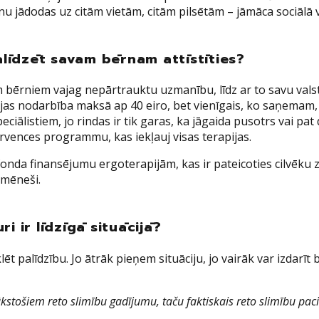
ērnu jādodas uz citām vietām, citām pilsētām – jāmāca sociālā v
palīdzēt savam bērnam attīstīties?
 bērniem vajag nepārtrauktu uzmanību, līdz ar to savu valsts
tācijas nodarbība maksā ap 40 eiro, bet vienīgais, ko saņemam
 speciālistiem, jo rindas ir tik garas, ka jāgaida pusotrs vai pa
ervences programmu, kas iekļauj visas terapijas.
onda finansējumu ergoterapijām, kas ir pateicoties cilvēku 
 mēneši.
i ir līdzīgā situācijā?
lēt palīdzību. Jo ātrāk pieņem situāciju, jo vairāk var izdarīt 
 tūkstošiem reto slimību gadījumu, taču faktiskais reto slimību pa