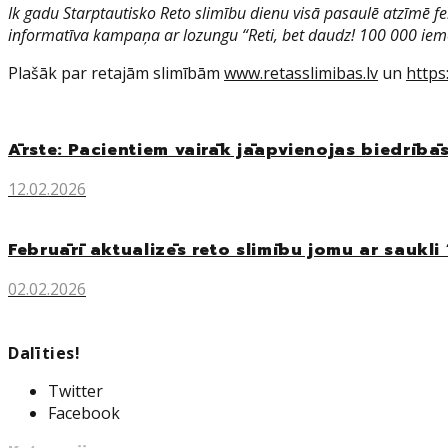
Ik gadu Starptautisko Reto slimību dienu visā pasaulē atzīmē fe
informatīva kampaņa ar lozungu “Reti, bet daudz! 100 000 iemes
Plašāk par retajām slimībām
www.retasslimibas.lv
un
https
Ārste: Pacientiem vairāk jāapvienojas biedrībā
12.02.2026
Februārī aktualizēs reto slimību jomu ar saukli 
02.02.2026
Dalīties!
Twitter
Facebook