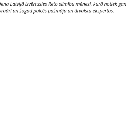
ena Latvijā izvērtusies Reto slimību mēnesī, kurā notiek gan
ebruārī un šogad pulcēs pašmāju un ārvalstu ekspertus.