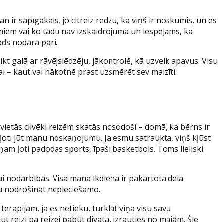
man ir sāpīgākais, jo citreiz redzu, ka viņš ir noskumis, un es
ilumiem vai ko tādu nav izskaidrojuma un iespējams, ka
āds nodara pāri.
t galā ar rāvējslēdzēju, jākontrolē, kā uzvelk apavus. Visu
ībai – kaut vai nākotnē prast uzsmērēt sev maizīti.
 vietās cilvēki reizēm skatās nosodoši – domā, ka bērns ir
 ļoti jūt manu noskaņojumu. Ja esmu satraukta, viņš kļūst
viņam ļoti padodas sports, īpaši basketbols. Toms lieliski
vai nodarbībās. Visa mana ikdiena ir pakārtota dēla
ētu nodrošināt nepieciešamo.
apijām, ja es netieku, turklāt viņa visu savu
 reizi pa reizei pabūt divatā, izrauties no mājām. Šie