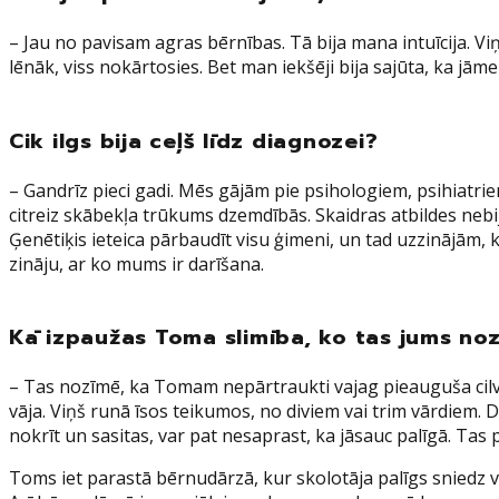
– Jau no pavisam agras bērnības. Tā bija mana intuīcija. Vi
lēnāk, viss nokārtosies. Bet man iekšēji bija sajūta, ka jā
Cik ilgs bija ceļš līdz diagnozei?
– Gandrīz pieci gadi. Mēs gājām pie psihologiem, psihiatriem
citreiz skābekļa trūkums dzemdībās. Skaidras atbildes nebi
Ģenētiķis ieteica pārbaudīt visu ģimeni, un tad uzzinājām,
zināju, ar ko mums ir darīšana.
Kā izpaužas Toma slimība, ko tas jums no
– Tas nozīmē, ka Tomam nepārtraukti vajag pieauguša cilvēk
vāja. Viņš runā īsos teikumos, no diviem vai trim vārdiem. 
nokrīt un sasitas, var pat nesaprast, ka jāsauc palīgā. Tas
Toms iet parastā bērnudārzā, kur skolotāja palīgs sniedz 