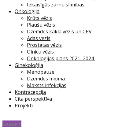
Iekaisīgās zarnu slimības
Onkoloģija
Krūts vēzis
Plaušu vēzis
Dzemdes kakla vēzis un CPV
Ādas vēzis
Prostatas vēzis
Olnīcu vēzis
Onkoloģijas plāns 2021.-2024.
Ginekoloģija
Menopauze
Dzemdes mioma
Maksts infekcijas
Kontracepcija
Cita perspektīva
Projekti
Jaunumi