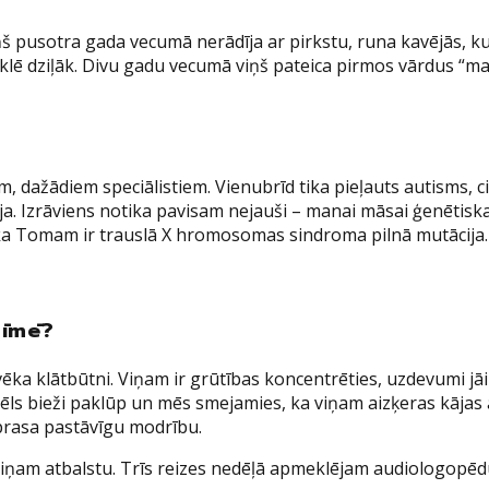
ņš pusotra gada vecumā nerādīja ar pirkstu, runa kavējās, kus
meklē dziļāk. Divu gadu vecumā viņš pateica pirmos vārdus “ma
, dažādiem speciālistiem. Vienubrīd tika pieļauts autisms, ci
ja. Izrāviens notika pavisam nejauši – manai māsai ģenētiska
 ka Tomam ir trauslā X hromosomas sindroma pilnā mutācija. 
zīmē?
a klātbūtni. Viņam ir grūtības koncentrēties, uzdevumi jāizs
Dēls bieži paklūp un mēs smejamies, ka viņam aizķeras kājas a
 prasa pastāvīgu modrību.
viņam atbalstu. Trīs reizes nedēļā apmeklējam audiologopēd