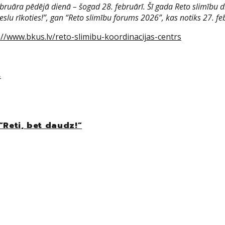
bruāra pēdējā dienā – šogad 28. februārī. Šī gada Reto slimību di
lu rīkoties!”, gan “Reto slimību forums 2026”, kas notiks 27. f
://www.bkus.lv/reto-slimibu-koordinacijas-centrs
s
“Reti, bet daudz!”