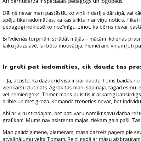
Arī bērnudārzā ir speciālais pedagogs un logopēds.
Dēliņš nevar man pastāstīt, ko viņš ir darījis dārziņā, vai kād
spēju tikai iedomāties, ka kas slikts ir ar viņu noticis. T
pedagogi noklusē ko nozīmīgu, zinot, ka bērns nevar pastās
Brīvdienās turpinām strādāt mājās – mācām ikdienas prasmes
laiku jāuzslavē, lai būtu motivācija. Piemēram, viņam ļoti pa
Ir grūti pat iedomāties, cik daudz tas pra
– Jā, atzīstu, ka dažubrīd visa ir par daudz. Toms baidās n
vienkārši izlutināts. Agrāk tas mani sāpināja, tagad esmu 
vēl nemierīgāks. Tomēr mans puisītis ir ārkārtīgi labsirdīgs 
driblē un met grozā. Komandā trenēties nevar, bet individu
Abi ar vīru strādājam, bet pati varu noteikt savu darba rež
grafikam. Mums nav asistenta mājās, tiekam galā paši. Tas 
Man palīdz ģimene, piemēram, māsa dažreiz paņem pie sevis
atvaļinājumu velta Tomam. Reizi gadā ar māsu aizbraucam div