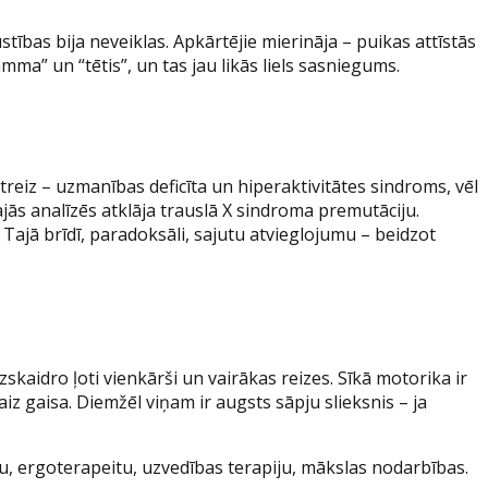
tības bija neveiklas. Apkārtējie mierināja – puikas attīstās
mma” un “tētis”, un tas jau likās liels sasniegums.
treiz – uzmanības deficīta un hiperaktivitātes sindroms, vēl
jās analīzēs atklāja trauslā X sindroma premutāciju.
Tajā brīdī, paradoksāli, sajutu atvieglojumu – beidzot
kaidro ļoti vienkārši un vairākas reizes. Sīkā motorika ir
iz gaisa. Diemžēl viņam ir augsts sāpju slieksnis – ja
u, ergoterapeitu, uzvedības terapiju, mākslas nodarbības.