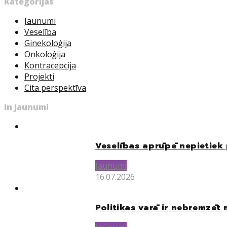
Kategorijas
Jaunumi
Veselība
Ginekoloģija
Onkoloģija
Kontracepcija
Projekti
Cita perspektīva
In Jaunumi
Veselības aprūpē nepietiek 
Jaunumi
16.07.2026
Politikas varā ir nebremzēt