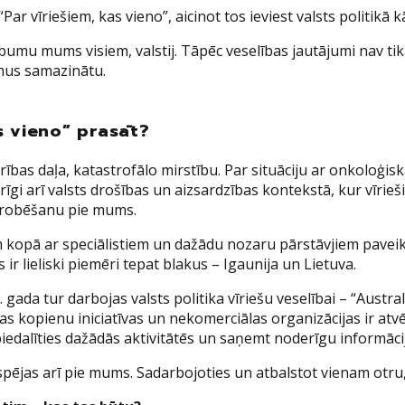
īriešiem, kas vieno”, aicinot tos ieviest valsts politikā kā
mu mums visiem, valstij. Tāpēc veselības jautājumi nav tika
umus samazinātu.
s vieno” prasāt?
ības daļa, katastrofālo mirstību. Par situāciju ar onkoloģisk
rīgi arī valsts drošības un aizsardzības kontekstā, kur vīrie
aprobēšanu pie mums.
kopā ar speciālistiem un dažādu nozaru pārstāvjiem paveikt d
ir lieliski piemēri tepat blakus – Igaunija un Lietuva.
. gada tur darbojas valsts politika vīriešu veselībai – “Aust
as kopienu iniciatīvas un nekomerciālas organizācijas ir atvē
, piedalīties dažādās aktivitātēs un saņemt noderīgu informāci
spējas arī pie mums. Sadarbojoties un atbalstot vienam otru,