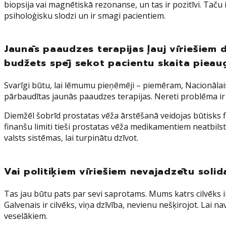
biopsija vai magnētiskā rezonanse, un tas ir pozitīvi. Taču 
psiholoģisku slodzi un ir smagi pacientiem.
Jaunās paaudzes terapijas ļauj vīriešiem d
budžets spēj sekot pacientu skaita pie
Svarīgi būtu, lai lēmumu pieņēmēji – piemēram, Nacionālais
pārbaudītas jaunās paaudzes terapijas. Nereti problēma ir
Diemžēl šobrīd prostatas vēža ārstēšanā veidojas būtisks f
finanšu limiti tieši prostatas vēža medikamentiem neatbilst 
valsts sistēmas, lai turpinātu dzīvot.
Vai politiķiem vīriešiem nevajadzētu solid
Tas jau būtu pats par sevi saprotams. Mums katrs cilvēks ir
Galvenais ir cilvēks, viņa dzīvība, nevienu nešķirojot. Lai n
veselākiem.