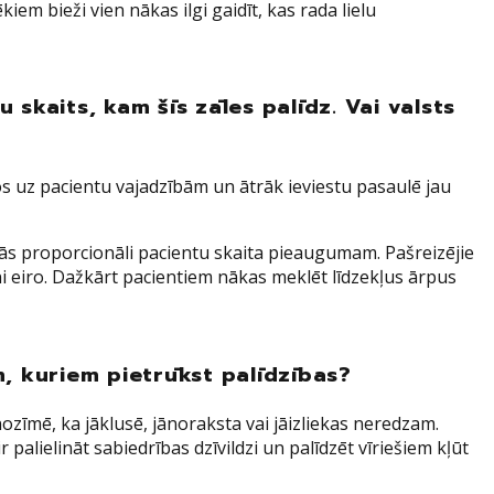
em bieži vien nākas ilgi gaidīt, kas rada lielu
 skaits, kam šīs zāles palīdz. Vai valsts
os uz pacientu vajadzībām un ātrāk ieviestu pasaulē jau
inās proporcionāli pacientu skaita pieaugumam. Pašreizējie
oni eiro. Dažkārt pacientiem nākas meklēt līdzekļus ārpus
m, kuriem pietrūkst palīdzības?
ozīmē, ka jāklusē, jānoraksta vai jāizliekas neredzam.
 palielināt sabiedrības dzīvildzi un palīdzēt vīriešiem kļūt