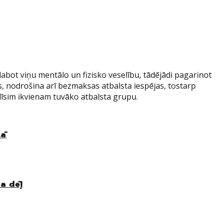
zlabot viņu mentālo un fizisko veselību, tādējādi pagarinot
s, nodrošina arī bezmaksas atbalsta iespējas, tostarp
dīsim ikvienam tuvāko atbalsta grupu.
tā
a dēļ