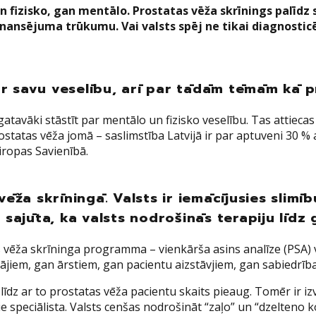
n fizisko, gan mentālo. Prostatas vēža skrīnings palīdz 
ansējuma trūkumu. Vai valsts spēj ne tikai diagnosticēt,
 par savu veselību, arī par tādām tēmām kā 
tavāki stāstīt par mentālo un fizisko veselību. Tas attiecas
prostatas vēža jomā – saslimstība Latvijā ir par aptuveni 30 
Eiropas Savienībā.
vēža skrīningā. Valsts ir iemācījusies slimīb
 sajūta, ka valsts nodrošinās terapiju līdz
tas vēža skrīninga programma – vienkārša asins analīze (PSA) 
ājiem, gan ārstiem, gan pacientu aizstāvjiem, gan sabiedrība
, līdz ar to prostatas vēža pacientu skaits pieaug. Tomēr ir i
ie speciālista. Valsts cenšas nodrošināt “zaļo” un “dzelteno