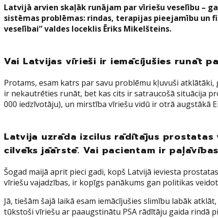
Latvijā arvien skaļāk runājam par vīriešu veselību – ga
sistēmas problēmas: rindas, terapijas pieejamību un fin
veselībai” valdes loceklis Ēriks Mikelšteins.
Vai Latvijas vīrieši ir iemācījušies runāt
Protams, esam katrs par savu problēmu kļuvuši atklātāki, ga
ir nekautrēties runāt, bet kas cits ir satraucošā situācija 
000 iedzīvotāju), un mirstība vīriešu vidū ir otrā augstākā 
Latvija uzrāda izcilus rādītājus prostatas 
cilvēks jāārstē.
Vai pacientam ir paļāvības
Šogad maijā aprit pieci gadi, kopš Latvijā ieviesta prosta
vīriešu vajadzības, ir kopīgs panākums gan politikas veidot
Jā, tiešām šajā laikā esam iemācījušies slimību labāk atklāt
tūkstoši vīriešu ar paaugstinātu PSA rādītāju gaida rindā p