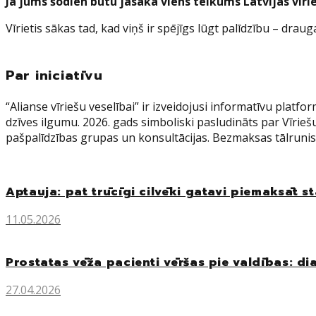
Ja jums šodien būtu jāsaka viens teikums Latvijas vīri
Vīrietis sākas tad, kad viņš ir spējīgs lūgt palīdzību – dra
Par iniciatīvu
“Alianse vīriešu veselībai” ir izveidojusi informatīvu platf
dzīves ilgumu. 2026. gads simboliski pasludināts par Vīri
pašpalīdzības grupas un konsultācijas. Bezmaksas tālrunis 
Aptauja: pat trūcīgi cilvēki gatavi piemaksāt 
11.05.2026
Prostatas vēža pacienti vēršas pie valdības: d
27.04.2026