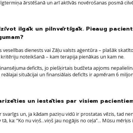
ilgtermiņa ārstēšanā un arī aktīvās novērošanas posmā cilvēki
zīvot ilgāk un pilnvērtīgāk. Pieaug pacientu
augumam?
 veselības dienests vai Zāļu valsts aģentūra – plašāk skatīt
 kritēriju noteikšanā – kam terapija pienākas un kam ne.
inansējuma deficīts, jo piešķirtais budžeta apjoms nepaliel
reālajai situācijai un finansiālais deficīts ir apmēram 6 milj
arizēties un iestāties par visiem pacientie
 svarīgs un, ja kādam paziņu vidū ir prostatas vēzis, tad nen
av tā, ka: “Ko nu viņš…viņš jau nogājis no ceļa”… Mūsu mērķis ir