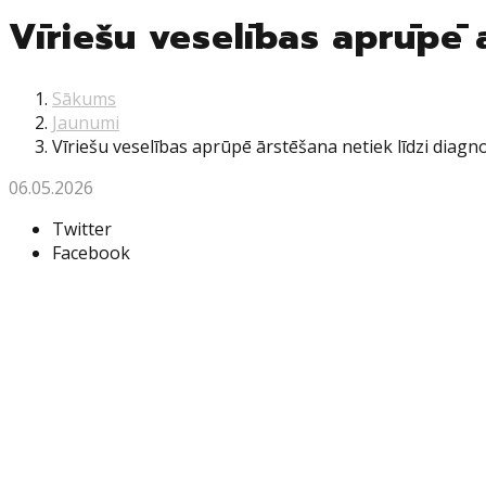
Vīriešu veselības aprūpē 
Sākums
Jaunumi
Vīriešu veselības aprūpē ārstēšana netiek līdzi diagno
06.05.2026
Twitter
Facebook