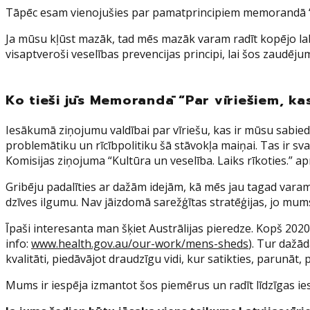
Tāpēc esam vienojušies par pamatprincipiem memorandā “Par v
Ja mūsu kļūst mazāk, tad mēs mazāk varam radīt kopējo labu
visaptveroši veselības prevencijas principi, lai šos zaudēj
Ko tieši jūs Memorandā “Par vīriešiem, ka
Iesākumā ziņojumu valdībai par vīriešu, kas ir mūsu sabiedr
problemātiku un rīcībpolitiku šā stāvokļa maiņai. Tas ir sva
Komisijas ziņojuma “Kultūra un veselība. Laiks rīkoties.” 
Gribēju padalīties ar dažām idejām, kā mēs jau tagad varam 
dzīves ilgumu. Nav jāizdomā sarežģītas stratēģijas, jo mums 
Īpaši interesanta man šķiet Austrālijas pieredze. Kopš 2020
info:
www.health.gov.au/our-work/mens-sheds
). Tur dažād
kvalitāti, piedāvājot draudzīgu vidi, kur satikties, parunāt
Mums ir iespēja izmantot šos piemērus un radīt līdzīgas ie