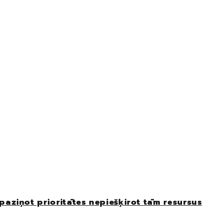
paziņot prioritātes nepiešķirot tām resursus