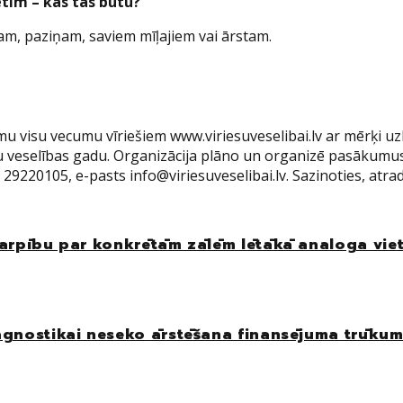
etim – kas tas būtu?
ugam, paziņam, saviem mīļajiem vai ārstam.
ormu visu vecumu vīriešiem www.viriesuveselibai.lv ar mērķi u
ešu veselības gadu. Organizācija plāno un organizē pasākumu
29220105, e-pasts info@viriesuveselibai.lv. Sazinoties, atra
starpību par konkrētām zālēm lētākā analoga vie
iagnostikai neseko ārstēšana finansējuma trūkum