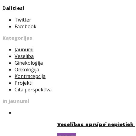
Dalīties!
Twitter
Facebook
Kategorijas
Jaunumi
Veselība
Ginekoloģija
Onkoloģija
Kontracepcija
Projekti
Cita perspektīva
In Jaunumi
Veselības aprūpē nepietiek 