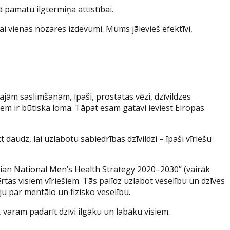
 pamatu ilgtermiņa attīstībai.
i vienas nozares izdevumi. Mums jāievieš efektīvi,
ajām saslimšanām, īpaši, prostatas vēzi, dzīvildzes
šiem ir būtiska loma. Tāpat esam gatavi ieviest Eiropas
audz, lai uzlabotu sabiedrības dzīvildzi – īpaši vīriešu
ralian National Men’s Health Strategy 2020–2030” (vairāk
rtas visiem vīriešiem. Tās palīdz uzlabot veselību un dzīves
ju par mentālo un fizisko veselību.
 varam padarīt dzīvi ilgāku un labāku visiem.