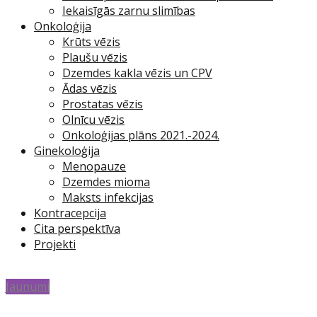
Iekaisīgās zarnu slimības
Onkoloģija
Krūts vēzis
Plaušu vēzis
Dzemdes kakla vēzis un CPV
Ādas vēzis
Prostatas vēzis
Olnīcu vēzis
Onkoloģijas plāns 2021.-2024.
Ginekoloģija
Menopauze
Dzemdes mioma
Maksts infekcijas
Kontracepcija
Cita perspektīva
Projekti
Jaunumi