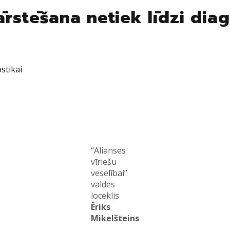
ārstēšana netiek līdzi diag
stikai
“Alianses
vīriešu
veselībai”
valdes
loceklis
Ēriks
Mikelšteins