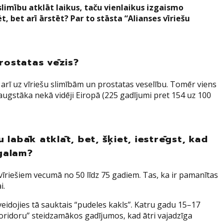
slimību atklāt laikus, taču vienlaikus izgaismo
 bet arī ārstēt? Par to stāsta “Alianses vīriešu
prostatas vēzis?
 arī uz vīriešu slimībām un prostatas veselību. Tomēr viens
% augstāka nekā vidēji Eiropā (225 gadījumi pret 154 uz 100
u labāk atklāt, bet, šķiet, iestrēgst, kad
 galam?
vīriešiem vecumā no 50 līdz 75 gadiem. Tas, ka ir pamanītas
i.
zveidojies tā sauktais “pudeles kakls”. Katru gadu 15–17
 koridoru” steidzamākos gadījumos, kad ātri vajadzīga