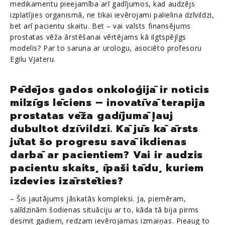
medikamentu pieejamība arī gadījumos, kad audzējs
izplatījies organismā, ne tikai ievērojami palielina dzīvildzi,
bet arī pacientu skaitu. Bet – vai valsts finansējums
prostatas vēža ārstēšanai vērtējams kā ilgtspējīgs
modelis? Par to saruna ar urologu, asociēto profesoru
Egilu Vjateru.
Pēdējos gados onkoloģijā ir noticis
milzīgs lēciens – inovatīvā terapija
prostatas vēža gadījumā ļauj
dubultot dzīvildzi. Kā jūs kā ārsts
jūtat šo progresu savā ikdienas
darbā ar pacientiem? Vai ir audzis
pacientu skaits, īpaši tādu, kuriem
izdevies izārstēties?
– Šis jautājums jāskatās kompleksi. Ja, piemēram,
salīdzinām šodienas situāciju ar to, kāda tā bija pirms
desmit gadiem, redzam ievērojamas izmaiņas. Pieaug to