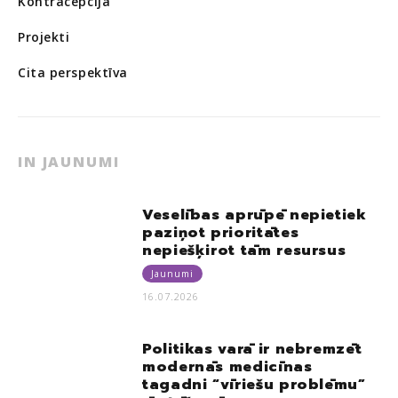
Kontracepcija
Projekti
Cita perspektīva
IN JAUNUMI
Veselības aprūpē nepietiek
paziņot prioritātes
nepiešķirot tām resursus
Jaunumi
16.07.2026
Politikas varā ir nebremzēt
modernās medicīnas
tagadni “vīriešu problēmu”