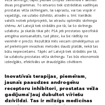
divas programmas. To ietvaros tiek izstrādātas vadlīnijas
prostatas vēža skrīningam, lai saprastu, vai tas vispār ir
vajadzīgs, vai uzlabo dzīvildzi, atradni u. tml. Vairākās
valstīs notiek pilotprojekti, lai atrastu optimālo skrīninga
shēmu. Arī Latvijā tiek strādāts pie tā, lai šo skrīningu
uzlabotu. Ja skatās tikai pēc PSA jeb prostatas specifiskā
antigēna asinsanalīzēs, tad jāteic, ka šie rādītāji ne
vienmēr ir precīzi. Rezultātā mēs veicam izmeklējumus un
arī pielietojam invazīvas metodes daudz plašāk, nekā tas
būtu nepieciešams. Tāpēc arī Latvijā tiek strādāts pie tā,
lai uzlabotu prostatas vēža skrīningu. Tas būs ekonomiski
izdevīgāks, efektīvāks un draudzīgāks cilvēkiem.
Inovatīvās terapijas, piemēram,
jaunās paaudzes androgēnu
receptoru inhibitori, prostatas vēža
gadījumā ļauj dubultot vīriešu
dzīvildzi. Tas ir milzīgs medicīnas