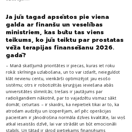
Ja jūs tagad apsēstos pie viena
galda ar finanšu un veselības
ministriem, kas būtu tas viens
teikums, ko jūs teiktu par prostatas
vēža terapijas finansēšanu 2026.
gadā?
– Manā skatījumā prioritātes ir piecas, kuras iet roku
rokā: skrīninga uzlabošana, un to var izdarīt, neieguldot
klāt nevienu centu, vienkārši optimizējot jau esošo
sistēmu; otrs ir robotizētās ķirurģijas ieviešana abās
universitātes slimnīcās; trešais ir jautājums par
radioligandiem nākotnē, par to vajadzētu vismaz sākt
domāt; ceturtais – ir skaidrs, ka nepietiek tikai ar to, ka
atrodam audzēju un izoperējam, arī pēc operācijas
pacientam ir jānodrošina normāla dzīves kvalitāte, lai viņš
atkal iesaistās dzīvē, lai var strādāt un būt emocionāli
stabils. Un tātad ir jārod pietiekams finansējums