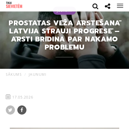
Search
Social netwo
Men
Jaunumi
PROSTATAS VĒŽA ĀRSTĒŠANĀ
LATVIJA STRAUJI PROGRESĒ –
ĀRSTI BRĪDINA PAR NĀKAMO
PROBLĒMU
SĀKUMS
JAUNUMI
17.05.2026
Twitter
Facebook