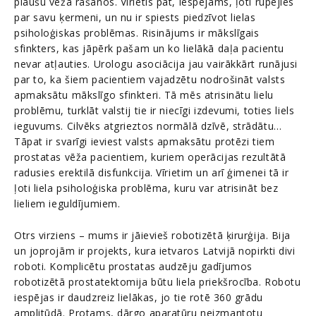
plaušu vēža rašanos. Vīrietis pat, iespējams, ļoti rūpējies
par savu ķermeni, un nu ir spiests piedzīvot lielas
psiholoģiskas problēmas. Risinājums ir mākslīgais
sfinkters, kas jāpērk pašam un ko lielākā daļa pacientu
nevar atļauties. Urologu asociācija jau vairākkārt runājusi
par to, ka šiem pacientiem vajadzētu nodrošināt valsts
apmaksātu mākslīgo sfinkteri. Tā mēs atrisinātu lielu
problēmu, turklāt valstij tie ir niecīgi izdevumi, toties liels
ieguvums. Cilvēks atgrieztos normālā dzīvē, strādātu…
Tāpat ir svarīgi ieviest valsts apmaksātu protēzi tiem
prostatas vēža pacientiem, kuriem operācijas rezultātā
radusies erektilā disfunkcija. Vīrietim un arī ģimenei tā ir
ļoti liela psiholoģiska problēma, kuru var atrisināt bez
lieliem ieguldījumiem.
Otrs virziens – mums ir jāievieš robotizētā ķirurģija. Bija
un joprojām ir projekts, kura ietvaros Latvijā nopirkti divi
roboti. Komplicētu prostatas audzēju gadījumos
robotizētā prostatektomija būtu liela priekšrocība. Robotu
iespējas ir daudzreiz lielākas, jo tie rotē 360 grādu
amplitūdā. Protams, dārgo aparatūru neizmantotu