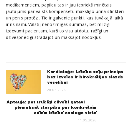
medikamentiem, papildu tas ir jau iepriekš minētais
jautājums par valsts kompensētu mākslīgo urīna sfinkteri
un penis protēzi. Tie ir galvenie punkti, kas tuvākajā laikā
ir risināmi. Valstij nenozīmīgas summas, bet milzīgi
izdevumi pacientam, kurš to visu atdotu, ražīgi un
dzīvespriecīgi strādājot un maksājot nodokļus.
Kardioloģe: Lētāko zāļu princips
bez izvēles ir birokrātijas slazds
veselībai
20.05.2026
Aptauja: pat trūcīgi cilvēki gatavi
piemaksāt starpību par konkrētām
zālēm lētākā analoga vietā
11.05.2026