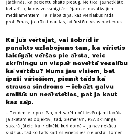
Jārēķinās, ka pacientu skaits pieaug. Ne tikai jaunatklāto,
bet arī to, kurus veiksmīgi ārstējam ar inovatīvajiem
medikamentiem. Tā ir laba ziņa, kas vienlaikus rada
problēmas, jo trūkst naudas, lai ārstētu visus pacientus.
Kā jūs vērtējat, vai šobrīd ir
panākts uzlabojums tam, ka vīrietis
laicīgāk vēršas pie ārsta, veic
skrīningu un vispār novērtē veselību
kā vērtību? Mums jau visiem, bet
īpaši vīriešiem, piemīt tāds kā
strausa sindroms – iebāzt galvu
smiltīs un neārstēties, pat ja kaut
kas sāp.
– Tendence ir pozitīva, bet varētu būt ievērojami labāka.
Ja skatāmies objektīvi, tad, piemēram, PSA skrīninga
sakarā jāteic, ka ir cilvēki, kuri domā – ja nav nekādu
sūdzību, tad ko tāds kārtīgs vīrietis ies pie ārsta! Tomēr