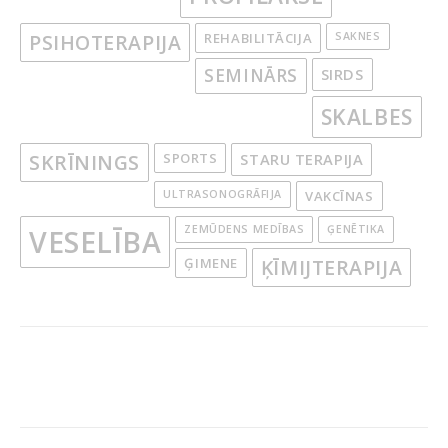
PSIHOTERAPIJA
REHABILITĀCIJA
SAKNES
SEMINĀRS
SIRDS
SKALBES
SKRĪNINGS
SPORTS
STARU TERAPIJA
ULTRASONOGRĀFIJA
VAKCĪNAS
ZEMŪDENS MEDĪBAS
ĢENĒTIKA
VESELĪBA
ĢIMENE
ĶĪMIJTERAPIJA