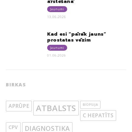
ārstēšanā
Jaunumi
13.06.2026
Kad esi “pārāk jauns”
prostatas vēzim
Jaunumi
01.06.2026
BIRKAS
APRŪPE
ATBALSTS
BIOPSIJA
C HEPATĪTS
CPV
DIAGNOSTIKA