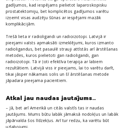
gadījumos, kad iespējams pielietot laparoskopisku
prostatektomiju, bet komplicētos gadījumos varētu
izņemt visas audzēju šūnas ar iespējami mazāk
komplikācijām.
Trešā lieta ir radioligandi un radioizotopi. Latvijā ir
pieejami valsts apmaksāti izmeklējumi, kuros izmanto
radioligandus, bet pasaulē strauji attīstās arī ārstēšanas
metodes, kuros pielietoti gan radioligandi, gan
radioizotopi. Tā ir ļoti efektīva terapija ar labiem
rezultātiem. Latvijā viss ir pieejams, lai to varētu darīt,
tikai jāsper nākamais solis un šī ārstēšanas metode
jāpadara pieejama pacientiem.
Atkal jau naudas jautājums…
– Jā, bet arī Amerikā un citās valstīs tas ir naudas
jautājums. Mums būtu labāk jāmaksā nodokļus un labāk
jāpārvalda šos līdzekļus. Arī tur redzu, ka varētu būt
uzlabojumi.