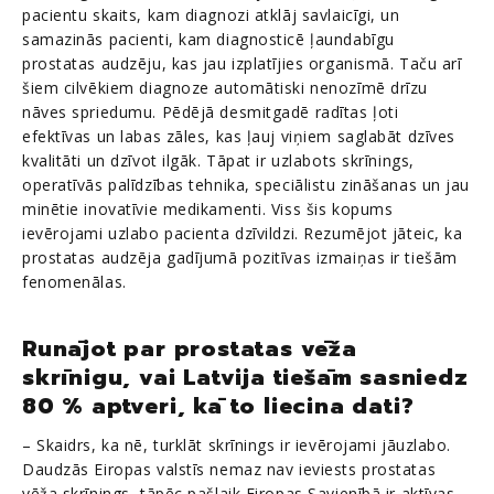
pacientu skaits, kam diagnozi atklāj savlaicīgi, un
samazinās pacienti, kam diagnosticē ļaundabīgu
prostatas audzēju, kas jau izplatījies organismā. Taču arī
šiem cilvēkiem diagnoze automātiski nenozīmē drīzu
nāves spriedumu. Pēdējā desmitgadē radītas ļoti
efektīvas un labas zāles, kas ļauj viņiem saglabāt dzīves
kvalitāti un dzīvot ilgāk. Tāpat ir uzlabots skrīnings,
operatīvās palīdzības tehnika, speciālistu zināšanas un jau
minētie inovatīvie medikamenti. Viss šis kopums
ievērojami uzlabo pacienta dzīvildzi. Rezumējot jāteic, ka
prostatas audzēja gadījumā pozitīvas izmaiņas ir tiešām
fenomenālas.
Runājot par prostatas vēža
skrīnigu, vai Latvija tiešām sasniedz
80 % aptveri, kā to liecina dati?
– Skaidrs, ka nē, turklāt skrīnings ir ievērojami jāuzlabo.
Daudzās Eiropas valstīs nemaz nav ieviests prostatas
vēža skrīnings, tāpēc pašlaik Eiropas Savienībā ir aktīvas