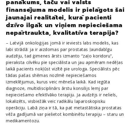
panākums, taču vai valsts
finansējuma modelis ir pielāgots šai
jaunajai realitātei, kurā pacienti
dzīvo ilgāk un viņiem nepieciešama
nepārtraukta, kvalitatīva terapija?
– Latvijā onkoloģijas jomā ir ieviests labs modelis, kas
labi strādā: ja ir aizdomas par prostatas ļaundabīgu
audzēju, tad ģimenes ārsts izmanto “zaļo koridoru”,
pieraksta cilvēku pie speciālista un jau apmēram nedēļas
laikā pacients nokļūst vizītē pie urologa. Speciālists pēc
tādas pašas shēmas nozīmē nepieciešamos
izmeklējumus, kurus veic mēneša laikā. Kad iegūta
diagnoze, multidisciplinārs ārstu konsilijs lemj par
nepieciešamo efektīvāko terapiju. Ja audzējs ir neliels,
lokalizēts, visbiežāk veic radikālu laparoskopisku
operāciju. Labā ziņa ir tā, ka pat metastātiska prostatas
vēža gadījumā var pielietot kombinētu terapiju – staru un
medikamentozu.