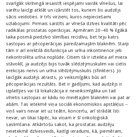
svarīgāk skrīningā iesaistīt iespējami vairāk vīriešus, lai
varētu laicīgi atklāt un izārstēt tos, kuriem šis audzējs
sācis veidoties. Ir trīs virzieni, kuros nepieciešami
uzlabojumi. Pirmais saistīts ar vīrieša dzīves kvalitāti pēc
radikālas prostatas operācijas. Apmēram 20–40 % ilgākā
laika posmā piedzīvo slimības recidīvu, bet teju katrs
sastopas ar pēcoperācijas paredzamajām blaknēm. Starp
tām ir arī erektilā disfunkcija un urīna inkontinence jeb
nekontrolēta urīna noplūde. Citiem tā ir izteikta arī miera
stāvoklī, ja audzējs bijis tuvāk slēdzējmuskulim vai cietis
erekcijas nervs un urīna slēdzējmuskulis (sfinkters). Jo
laicīgāk audzējs atrasts, jo veiksmīgāks būs arī
pēcoperācijas rezultāts. Bet ir gadījumi, kad audzējs ir
izplatījies vai tā lokalizācija ir neveiksmīgāka un tad
vīrietis sastopas ar kādu no minētajām blaknēm vai pat ar
abām. Tas ietekmē viņa sociāli ekonomiskos apstākļus –
viņš vairs nevar iet uz teātri, koncertu, arī strādāt īsti
nevar, un tikai tāpēc, ka viņam ir šī onkoloģiskā
saslimšana. Atkārtošu sakot, ka prostatas audzēju
neietekmē dzīvesveids, kaitīgi ieradumi, kā, piemēram,