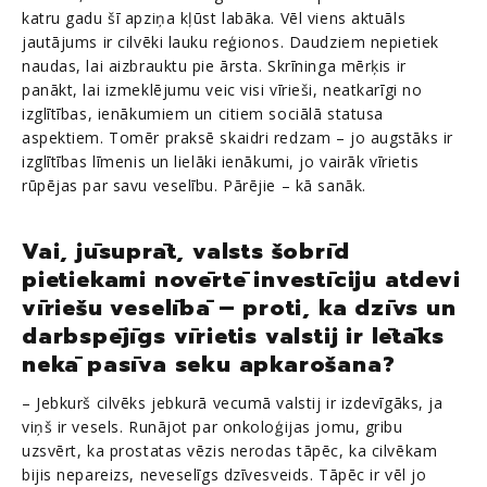
katru gadu šī apziņa kļūst labāka. Vēl viens aktuāls
jautājums ir cilvēki lauku reģionos. Daudziem nepietiek
naudas, lai aizbrauktu pie ārsta. Skrīninga mērķis ir
panākt, lai izmeklējumu veic visi vīrieši, neatkarīgi no
izglītības, ienākumiem un citiem sociālā statusa
aspektiem. Tomēr praksē skaidri redzam – jo augstāks ir
izglītības līmenis un lielāki ienākumi, jo vairāk vīrietis
rūpējas par savu veselību. Pārējie – kā sanāk.
Vai, jūsuprāt, valsts šobrīd
pietiekami novērtē investīciju atdevi
vīriešu veselībā – proti, ka dzīvs un
darbspējīgs vīrietis valstij ir lētāks
nekā pasīva seku apkarošana?
– Jebkurš cilvēks jebkurā vecumā valstij ir izdevīgāks, ja
viņš ir vesels. Runājot par onkoloģijas jomu, gribu
uzsvērt, ka prostatas vēzis nerodas tāpēc, ka cilvēkam
bijis nepareizs, neveselīgs dzīvesveids. Tāpēc ir vēl jo