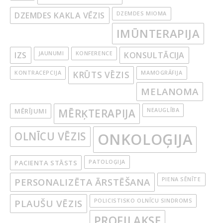
DZEMDES KAKLA VĒZIS
DZEMDES MIOMA
IMŪNTERAPIJA
IZS
JAUNUMI
KONFERENCE
KONSULTĀCIJA
KONTRACEPCIJA
KRŪTS VĒZIS
MAMOGRĀFIJA
MELANOMA
MĒRĪJUMI
MĒRĶTERAPIJA
NEAUGLĪBA
OLNĪCU VĒZIS
ONKOLOĢIJA
PACIENTA STĀSTS
PATOLOĢIJA
PERSONALIZĒTA ĀRSTĒŠANA
PIENA SĒNĪTE
PLAUŠU VĒZIS
POLICISTISKO OLNĪCU SINDROMS
PROFILAKSE