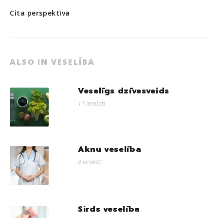
Cita perspektīva
ALSO IN VESELĪBA
Veselīgs dzīvesveids
11 ieraksti
Aknu veselība
8 ieraksti
Sirds veselība