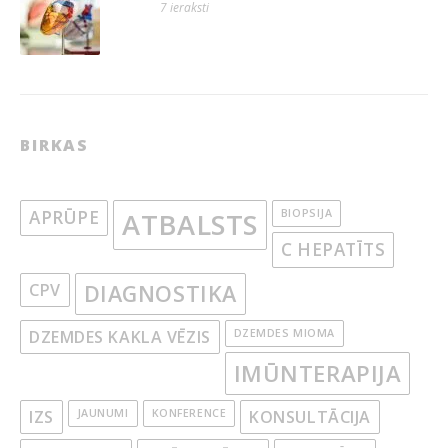
7 ieraksti
BIRKAS
APRŪPE
ATBALSTS
BIOPSIJA
C HEPATĪTS
CPV
DIAGNOSTIKA
DZEMDES KAKLA VĒZIS
DZEMDES MIOMA
IMŪNTERAPIJA
IZS
JAUNUMI
KONFERENCE
KONSULTĀCIJA