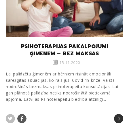
PSIHOTERAPIJAS PAKALPOJUMI
ĢIMENĒM – BEZ MAKSAS
15.11.2020
Lai palīdzētu ģimenēm ar bērniem risināt emocionāli
sarežģītas situācijas, ko raisījusi Covid-19 krīze, valsts
nodrošinās bezmaksas psihoterapeita konsultācijas. Lai
gan plānotā palīdzība netiks nodrošinātā pietiekamā
apjomā, Latvijas Psihoterapeitu biedrība atzinīgi…
Twitter
Facebook