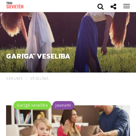
Search
Social netwo
Men
GARĪGĀ VESELĪBA
SĀKUMS
VESELĪBA
Garīgā veselība
Jaunumi