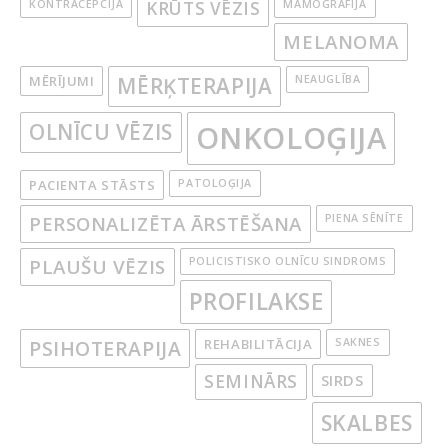
KONTRACEPCIJA
KRŪTS VĒZIS
MAMOGRĀFIJA
MELANOMA
MĒRĪJUMI
MĒRĶTERAPIJA
NEAUGLĪBA
OLNĪCU VĒZIS
ONKOLOĢIJA
PACIENTA STĀSTS
PATOLOĢIJA
PERSONALIZĒTA ĀRSTĒŠANA
PIENA SĒNĪTE
PLAUŠU VĒZIS
POLICISTISKO OLNĪCU SINDROMS
PROFILAKSE
PSIHOTERAPIJA
REHABILITĀCIJA
SAKNES
SEMINĀRS
SIRDS
SKALBES