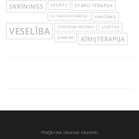
SKRĪNINGS
SPORTS
STARU TERAPIJA
ULTRASONOGRĀFIJA
VAKCĪNAS
ZEMŪDENS MEDĪBAS
ĢENĒTIKA
VESELĪBA
ĢIMENE
ĶĪMIJTERAPIJA
Platforma ikvienai sievietei