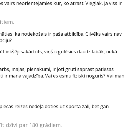
vairs neorientējamies kur, ko atrast. Vieglāk, ja viss ir
itiem.
ties, ka notiekošais ir paša atbildība. Cilvēks vairs nav
āciju?
t iekšēji sakārtots, viņš izgulēsies daudz labāk, nekā
rbs, mājas, pienākumi, ir ļoti grūti saprast patiesās
sti ir mana vajadzība. Vai es esmu fiziski noguris? Vai man
 piecas reizes nedēļā doties uz sporta zāli, bet gan
t dzīvi par 180 grādiem.