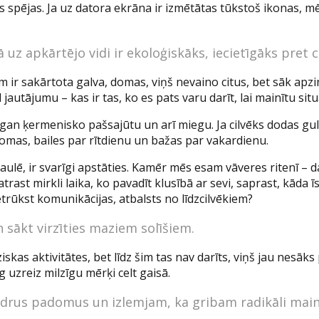
spējas. Ja uz datora ekrāna ir izmētātas tūkstoš ikonas, mēs 
 uz apkārtējo vidi ir ekoloģiskāks, iecietīgāks pret c
ir sakārtota galva, domas, viņš nevaino citus, bet sāk apzinā
jautājumu – kas ir tas, ko es pats varu darīt, lai mainītu situ
gan ķermenisko pašsajūtu un arī miegu. Ja cilvēks dodas gulē
domas, bailes par rītdienu un bažas par vakardienu.
aulē, ir svarīgi apstāties. Kamēr mēs esam vāveres ritenī – da
rast mirkli laika, ko pavadīt klusībā ar sevi, saprast, kāda ī
trūkst komunikācijas, atbalsts no līdzcilvēkiem?
 sākt virzīties maziem solīšiem.
iskas aktivitātes, bet līdz šim tas nav darīts, viņš jau nesāks
uzreiz milzīgu mērķi celt gaisā.
udrus padomus un izlemjam, ka gribam radikāli mainī