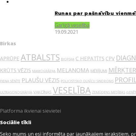
Runas par pašnāvību vienmēr
Garīgā veselība
19.09.2021
Birkas
ATBALSTS
DIAGN
APRŪPE
C HEPATĪTS
CPV
BIOPSIJA
MĒRĶTER
MELANOMA
KRŪTS VĒZIS
MĒRĪJUMI
MAMOGRĀFIJA
PROFI
PLAUŠU VĒZIS
PIENA SĒNĪTE
POLICISTISKO OLNĪCU SINDROMS
VESELĪBA
VAKCĪNAS
ULTRASONOGRĀFIJA
ZEMŪDENS MEDĪBAS
ĢENĒT
Platforma ikvienai sievietei
Sociālie tīkli
Seko mums un esi informēta par jaunākajiem ierakstiem, p