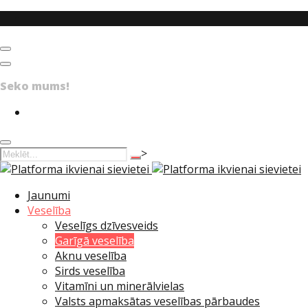
Facebook
Menu
Social networks
Seko mums!
Facebook
Search
>
Jaunumi
Veselība
Veselīgs dzīvesveids
Garīgā veselība
Aknu veselība
Sirds veselība
Vitamīni un minerālvielas
Valsts apmaksātas veselības pārbaudes