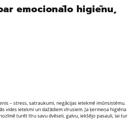
 par emocionālo higiēnu,
rmenis – stress, satraukumi, negācijas ietekmē imūnsistēmu.
gās vides ietekmi un dažādiem vīrusiem. Ja ķermeņa higiēna
īmē turēt tīru savu dvēseli, galvu, iekšējo pasauli, lai tur