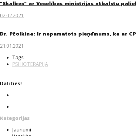
“Skalbes” ar Veselības ministrijas atbalstu pali
02.02.2021
Dr. Pčolkina: Ir nepamatots pieņēmums, ka ar CPV
21.01.2021
Tags:
PSIHOTERAPIJA
Dalīties!
Twitter
Facebook
Kategorijas
Jaunumi