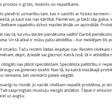
 viss process ir grūts, mokošs un nepatīkams.
 pievērst uzmanību tam, kas ir saistīts ar fizisko ķermeni – ci
iekšā, ja kaut kas nav kārtībā. Piemēram, ja bieži sāp galva, 
Cilvēkiem vajadzētu dzīvot mazliet lēnāk un apzinātāk. Probl
Vai nav tā, ka visu darām pienākuma vadīti? Darbā pienākumi, 
uma. Un tā atkal ir mūsu pašu atbildība – kur meklējam šīs po
li iztukšo. Taču reizēm šādas iespējas nav. Reizēm cilvēkam i
ēram, dejot, dziedāt vai gleznot. Katrā ziņā, tā ir atbildība 
obligāti nav jābūt speciālistam. Speciālista palīdzību ir nep
 draugu vai ģimenes locekli. Nav tā, ka katrā mazākajā problēm
o nemaina, bet vienkārši paliek vieglāk.
arīgi to risināt. Jo vairāk cilvēkam nepatīk problēma, jo dziļāk
to. Tad saspringtais muskuļu mezgls atslābst. Tāpat ir emocionā
āceļ uz augšu.