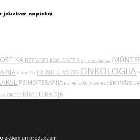
 jāuztver nopietni
IMŪNTER
OSTIKA
DZEMDES KAKLA VĒZIS
DZEMDES MIOMA
ONKOLOĢIJA
APIJA
OLNĪCU VĒZIS
P
NEAUGLĪBA
LAKSE
PSIHOTERAPIJA
SEMINĀRS
SI
REHABILITĀCIJA
SAKNES
ĶĪMIJTERAPIJA
ĢIMENE
IKA
rojektiem un produktiem.