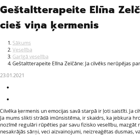
Geštaltterapeite Elīna Zel
cieš viņa ķermenis
Sākums
Veselība
Garīgā veselība
Geštaltterapeite Elīna Zelčāne: Ja cilvēks nerūpējas p
23.01.2021
Twitter
Facebook
Cilvēka ķermenis un emocijas savā starpā ir ļoti saistīti. J
Ja mums slikti strādā imūnsistēma, ir skaidrs, ka jebkura h
nozīmē regulāri rūpēties par savu fizisko veselību, mazgāt ro
nesakrājās sārņi, veci aizvainojumi, neizreaģētas dusmas, va