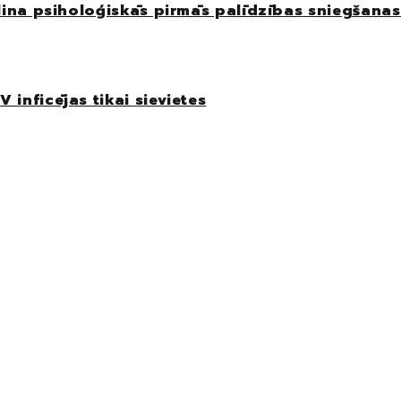
elina psiholoģiskās pirmās palīdzības sniegšanas
 inficējas tikai sievietes