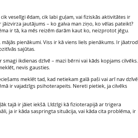
k veselīgi ēdam, cik labi guļam, vai fiziskās aktivitātes ir
ir jāizvirza jautājums – ko galva man ziņo, ko vēlas pateikt?
ēma ir tā, ka mēs reizēm darām kaut ko, neizprotot jēgu.
mājās pienākumi. Viss ir kā viens liels pienākums. Ir jāatrod
zitīvās sajūtas.
r smagi ikdienas dzīvē – mazi bērni vai kāds kopjams cilvēks.
meklēt, nevis gausties.
ieciešams meklēt tad, kad netiekam galā paši vai arī nav dzīvē
ā ir vajadzīgs psihoterapeits. Nereti pietiek, ja cilvēks
 tajā ir jāiet iekšā. Līdzīgi kā fizioterapijā ar trigera
li, ja ir kāda saspringta situācija, vai kāda cita problēma, ir