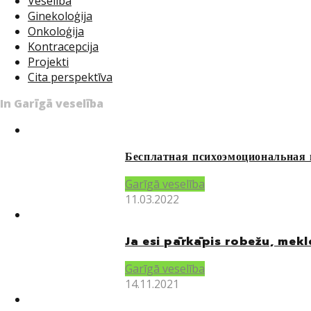
Veselība
Ginekoloģija
Onkoloģija
Kontracepcija
Projekti
Cita perspektīva
In Garīgā veselība
Бесплатная психоэмоциональная 
Garīgā veselība
11.03.2022
Ja esi pārkāpis robežu, mekl
Garīgā veselība
14.11.2021