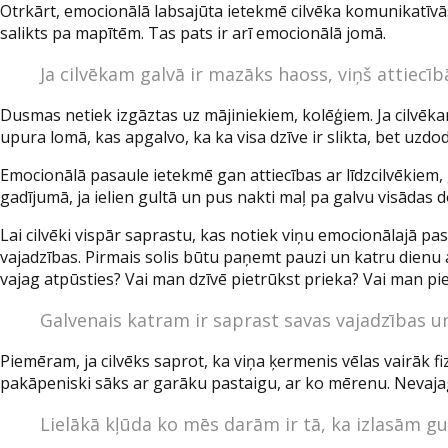
Otrkārt, emocionālā labsajūta ietekmē cilvēka komunikatīvās 
salikts pa mapītēm. Tas pats ir arī emocionālā jomā.
Ja cilvēkam galvā ir mazāks haoss, viņš attiecībā
Dusmas netiek izgāztas uz mājiniekiem, kolēģiem. Ja cilvēkam 
upura lomā, kas apgalvo, ka ka visa dzīve ir slikta, bet uzdod 
Emocionālā pasaule ietekmē gan attiecības ar līdzcilvēkiem, 
gadījumā, ja ielien gultā un pus nakti maļ pa galvu visādas 
Lai cilvēki vispār saprastu, kas notiek viņu emocionālajā pas
vajadzības. Pirmais solis būtu paņemt pauzi un katru dienu at
vajag atpūsties? Vai man dzīvē pietrūkst prieka? Vai man pie
Galvenais katram ir saprast savas vajadzības un
Piemēram, ja cilvēks saprot, ka viņa ķermenis vēlas vairāk fiz
pakāpeniski sāks ar garāku pastaigu, ar ko mērenu. Nevajag 
Lielākā kļūda ko mēs darām ir tā, ka izlasām g