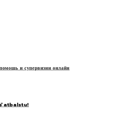
помощь и супервизии онлайн
ē atbalstu!