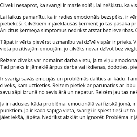
Cilvēki nesaprot, ka svarīgi ir mazie solīši, lai nešķistu, ka
Lai laikus pamanītu, ka ir radies emocionāls bezspēks, ir vērts
pietiekoši. Cilvēkiem ir jāieklausās ķermenī, jo tas pasaka pr
Arī citus ķermeņa simptomus nedrīkst atstāt bez ievērības. 
Tāpat ir vērts pievērst uzmanību vai dzīvē vispār ir prieks. 
vieta pozitīvajām emocijām, jo cilvēks nevar dzīvot bez viegl
Reizēm cilvēks var nomainīt darba vietu, ja tā viņu emocionā
Tad prieks ir jāmeklē ārpus darba vai ikdienas, dodoties, piem
Ir svarīgi savās emocijās un problēmās dalīties ar kādu. Tam 
cilvēks, kam uzticēties. Reizēm pietiek ar parunāties ar labu
savu sāpi izrunā no sevis ārā un nepatur. Reizēm jau tas nek
Ja ir radusies kāda problēma, emocionālā vai fiziskā jomā, ir sv
punktiem. Ja ir kāda sāpīga vieta, svarīgi ir spiest tieši uz 
jāiet iekšā, jāpēta. Nedrīkst aizklāt un ignorēt. Problēma ir j