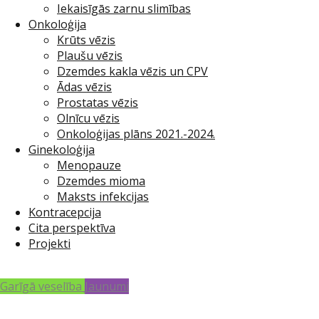
Iekaisīgās zarnu slimības
Onkoloģija
Krūts vēzis
Plaušu vēzis
Dzemdes kakla vēzis un CPV
Ādas vēzis
Prostatas vēzis
Olnīcu vēzis
Onkoloģijas plāns 2021.-2024.
Ginekoloģija
Menopauze
Dzemdes mioma
Maksts infekcijas
Kontracepcija
Cita perspektīva
Projekti
Garīgā veselība
Jaunumi