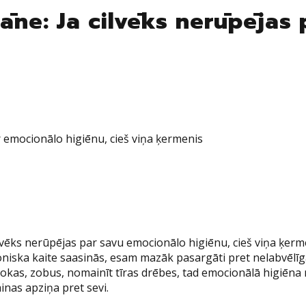
čāne: Ja cilvēks nerūpējas
ar emocionālo higiēnu, cieš viņa ķermenis
a cilvēks nerūpējas par savu emocionālo higiēnu, cieš viņa ķe
roniska kaite saasinās, esam mazāk pasargāti pret nelabvēlī
kas, zobus, nomainīt tīras drēbes, tad emocionālā higiēna noz
inas apziņa pret sevi.