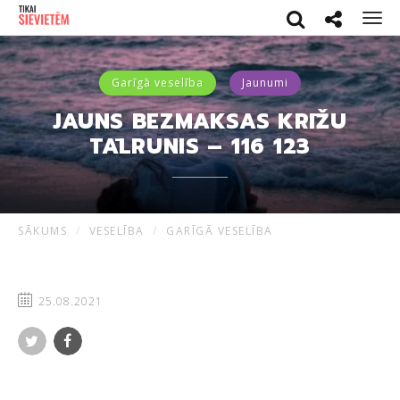
Search
Social netwo
Men
Garīgā veselība
Jaunumi
JAUNS BEZMAKSAS KRĪŽU
TĀLRUNIS – 116 123
SĀKUMS
VESELĪBA
GARĪGĀ VESELĪBA
25.08.2021
Twitter
Facebook