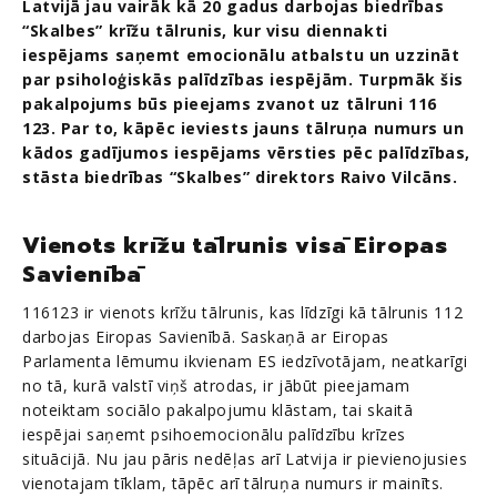
Latvijā jau vairāk kā 20 gadus darbojas biedrības
“Skalbes” krīžu tālrunis, kur visu diennakti
iespējams saņemt emocionālu atbalstu un uzzināt
par psiholoģiskās palīdzības iespējām. Turpmāk šis
pakalpojums būs pieejams zvanot uz tālruni 116
123. Par to, kāpēc ieviests jauns tālruņa numurs un
kādos gadījumos iespējams vērsties pēc palīdzības,
stāsta biedrības “Skalbes” direktors Raivo Vilcāns.
Vienots krīžu tālrunis visā Eiropas
Savienībā
116123 ir vienots krīžu tālrunis, kas līdzīgi kā tālrunis 112
darbojas Eiropas Savienībā. Saskaņā ar Eiropas
Parlamenta lēmumu ikvienam ES iedzīvotājam, neatkarīgi
no tā, kurā valstī viņš atrodas, ir jābūt pieejamam
noteiktam sociālo pakalpojumu klāstam, tai skaitā
iespējai saņemt psihoemocionālu palīdzību krīzes
situācijā. Nu jau pāris nedēļas arī Latvija ir pievienojusies
vienotajam tīklam, tāpēc arī tālruņa numurs ir mainīts.