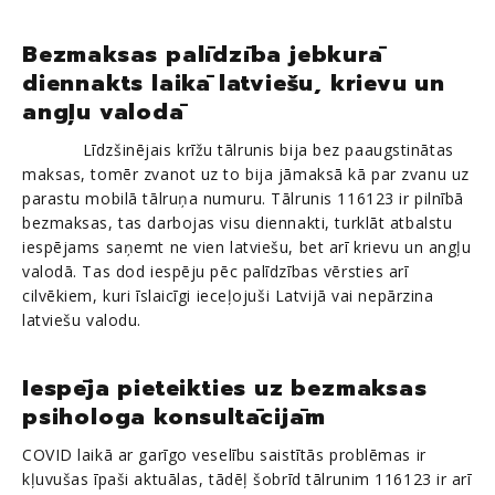
Bezmaksas palīdzība jebkurā
diennakts laikā latviešu, krievu un
angļu valodā
Līdzšinējais krīžu tālrunis bija bez paaugstinātas
maksas, tomēr zvanot uz to bija jāmaksā kā par zvanu uz
parastu mobilā tālruņa numuru. Tālrunis 116123 ir pilnībā
bezmaksas, tas darbojas visu diennakti, turklāt atbalstu
iespējams saņemt ne vien latviešu, bet arī krievu un angļu
valodā. Tas dod iespēju pēc palīdzības vērsties arī
cilvēkiem, kuri īslaicīgi ieceļojuši Latvijā vai nepārzina
latviešu valodu.
Iespēja pieteikties uz bezmaksas
psihologa konsultācijām
COVID laikā ar garīgo veselību saistītās problēmas ir
kļuvušas īpaši aktuālas, tādēļ šobrīd tālrunim 116123 ir arī