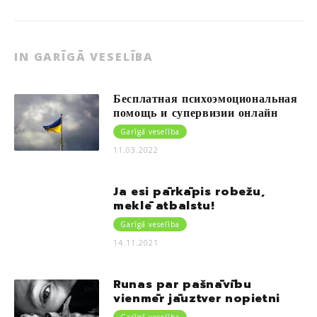
IN GARĪGĀ VESELĪBA
Бесплатная психоэмоциональная
помощь и супервизии онлайн
Garīgā veselība
11.03.2022
Ja esi pārkāpis robežu,
meklē atbalstu!
Garīgā veselība
14.11.2021
Runas par pašnāvību
vienmēr jāuztver nopietni
Garīgā veselība