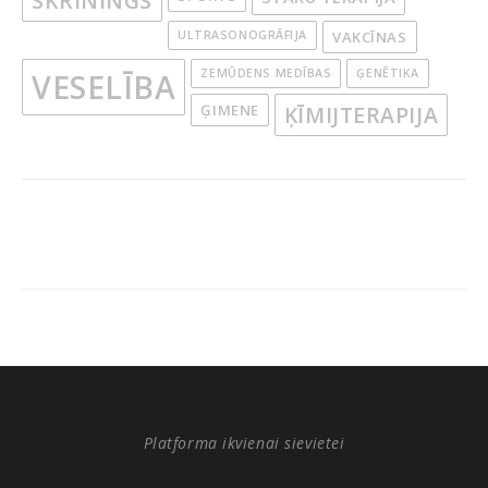
SKRĪNINGS
ULTRASONOGRĀFIJA
VAKCĪNAS
ZEMŪDENS MEDĪBAS
ĢENĒTIKA
VESELĪBA
ĢIMENE
ĶĪMIJTERAPIJA
Platforma ikvienai sievietei