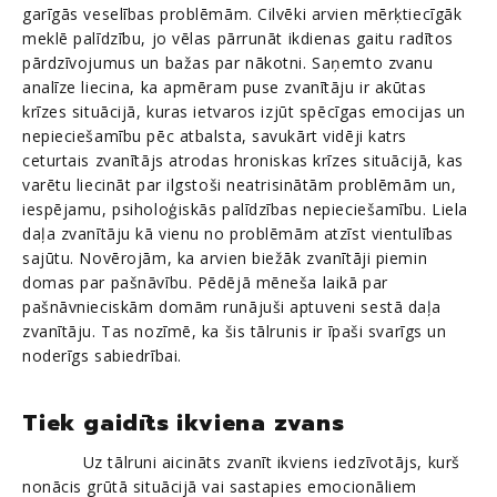
garīgās veselības problēmām. Cilvēki arvien mērķtiecīgāk
meklē palīdzību, jo vēlas pārrunāt ikdienas gaitu radītos
pārdzīvojumus un bažas par nākotni. Saņemto zvanu
analīze liecina, ka apmēram puse zvanītāju ir akūtas
krīzes situācijā, kuras ietvaros izjūt spēcīgas emocijas un
nepieciešamību pēc atbalsta, savukārt vidēji katrs
ceturtais zvanītājs atrodas hroniskas krīzes situācijā, kas
varētu liecināt par ilgstoši neatrisinātām problēmām un,
iespējamu, psiholoģiskās palīdzības nepieciešamību. Liela
daļa zvanītāju kā vienu no problēmām atzīst vientulības
sajūtu. Novērojām, ka arvien biežāk zvanītāji piemin
domas par pašnāvību. Pēdējā mēneša laikā par
pašnāvnieciskām domām runājuši aptuveni sestā daļa
zvanītāju. Tas nozīmē, ka šis tālrunis ir īpaši svarīgs un
noderīgs sabiedrībai.
Tiek gaidīts ikviena zvans
Uz tālruni aicināts zvanīt ikviens iedzīvotājs, kurš
nonācis grūtā situācijā vai sastapies emocionāliem