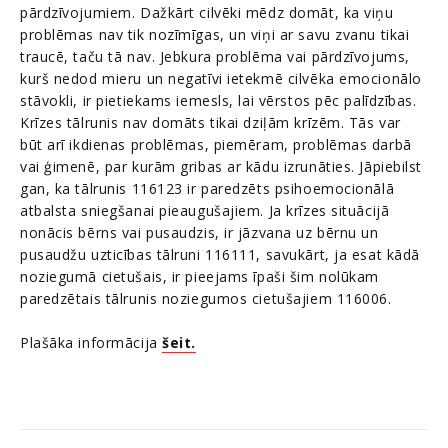
pārdzīvojumiem. Dažkārt cilvēki mēdz domāt, ka viņu
problēmas nav tik nozīmīgas, un viņi ar savu zvanu tikai
traucē, taču tā nav. Jebkura problēma vai pārdzīvojums,
kurš nedod mieru un negatīvi ietekmē cilvēka emocionālo
stāvokli, ir pietiekams iemesls, lai vērstos pēc palīdzības.
Krīzes tālrunis nav domāts tikai dziļām krīzēm. Tās var
būt arī ikdienas problēmas, piemēram, problēmas darbā
vai ģimenē, par kurām gribas ar kādu izrunāties. Jāpiebilst
gan, ka tālrunis 116123 ir paredzēts psihoemocionālā
atbalsta sniegšanai pieaugušajiem. Ja krīzes situācijā
nonācis bērns vai pusaudzis, ir jāzvana uz bērnu un
pusaudžu uzticības tālruni 116111, savukārt, ja esat kādā
noziegumā cietušais, ir pieejams īpaši šim nolūkam
paredzētais tālrunis noziegumos cietušajiem 116006.
Plašāka informācija
šeit.