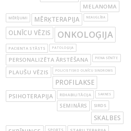
MELANOMA
MĒRĪJUMI
MĒRĶTERAPIJA
NEAUGLĪBA
OLNĪCU VĒZIS
ONKOLOĢIJA
PACIENTA STĀSTS
PATOLOĢIJA
PERSONALIZĒTA ĀRSTĒŠANA
PIENA SĒNĪTE
PLAUŠU VĒZIS
POLICISTISKO OLNĪCU SINDROMS
PROFILAKSE
PSIHOTERAPIJA
REHABILITĀCIJA
SAKNES
SEMINĀRS
SIRDS
SKALBES
SPORTS
STARU TERAPIJA