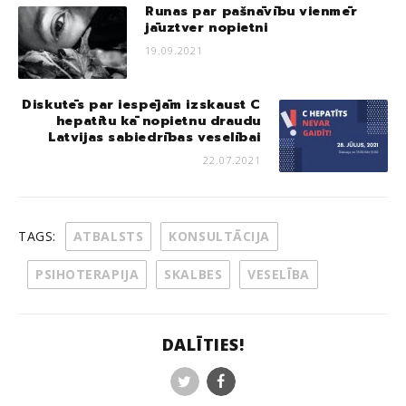
Runas par pašnāvību vienmēr
jāuztver nopietni
19.09.2021
Diskutēs par iespējām izskaust C
hepatītu kā nopietnu draudu
Latvijas sabiedrības veselībai
22.07.2021
TAGS:
ATBALSTS
KONSULTĀCIJA
PSIHOTERAPIJA
SKALBES
VESELĪBA
DALĪTIES!