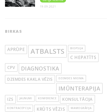
19.09.2021
BIRKAS
APRŪPE
ATBALSTS
BIOPSIJA
C HEPATĪTS
CPV
DIAGNOSTIKA
DZEMDES KAKLA VĒZIS
DZEMDES MIOMA
IMŪNTERAPIJA
IZS
JAUNUMI
KONFERENCE
KONSULTĀCIJA
KONTRACEPCIJA
KRŪTS VĒZIS
MAMOGRĀFIJA