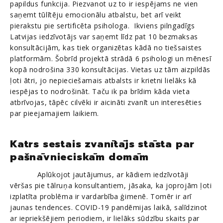
papildus funkcija. Piezvanot uz to ir iespējams ne vien
saņemt tūlītēju emocionālu atbalstu, bet arī veikt
pierakstu pie sertificēta psihologa. Ikviens pilngadīgs
Latvijas iedzīvotājs var saņemt līdz pat 10 bezmaksas
konsultācijām, kas tiek organizētas kādā no tiešsaistes
platformām. Šobrīd projektā strādā 6 psihologi un mēnesī
kopā nodrošina 330 konsultācijas. Vietas uz tām aizpildās
ļoti ātri, jo nepieciešamais atbalsts ir krietni lielāks kā
iespējas to nodrošināt. Taču ik pa brīdim kāda vieta
atbrīvojas, tāpēc cilvēki ir aicināti zvanīt un interesēties
par pieejamajiem laikiem.
Katrs sestais zvanītājs stāsta par
pašnāvnieciskām domām
Aplūkojot jautājumus, ar kādiem iedzīvotāji
vēršas pie tālruņa konsultantiem, jāsaka, ka joprojām ļoti
izplatīta problēma ir vardarbība ģimenē. Tomēr ir arī
jaunas tendences. COVID-19 pandēmijas laikā, salīdzinot
ar iepriekšējiem periodiem, ir lielāks sūdzību skaits par