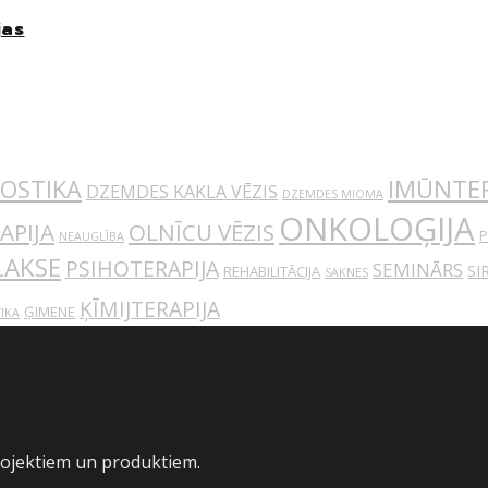
jas
IMŪNTER
OSTIKA
DZEMDES KAKLA VĒZIS
DZEMDES MIOMA
ONKOLOĢIJA
APIJA
OLNĪCU VĒZIS
P
NEAUGLĪBA
LAKSE
PSIHOTERAPIJA
SEMINĀRS
SI
REHABILITĀCIJA
SAKNES
ĶĪMIJTERAPIJA
ĢIMENE
IKA
rojektiem un produktiem.