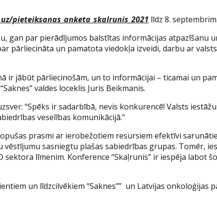
j.uz/pieteiksanas_anketa_skalrunis_2021
līdz 8. septembrim
bu, gan par pierādījumos balstītas informācijas atpazīšanu
pārliecināta un pamatota viedokļa izveidi, darbu ar valsts in
ā ir jābūt pārliecinošām, un to informācijai – ticamai un pa
“Saknes” valdes loceklis Juris Beikmanis.
zsver: “Spēks ir sadarbībā, nevis konkurencē! Valsts iestāžu
iedrības veselības komunikācijā.”
kopušas prasmi ar ierobežotiem resursiem efektīvi sarunāties
 savu vēstījumu sasniegtu plašas sabiedrības grupas. Tomēr, 
O sektora līmenim. Konference “Skaļrunis” ir iespēja labot
entiem un līdzcilvēkiem “Saknes”” un Latvijas onkoloģijas p