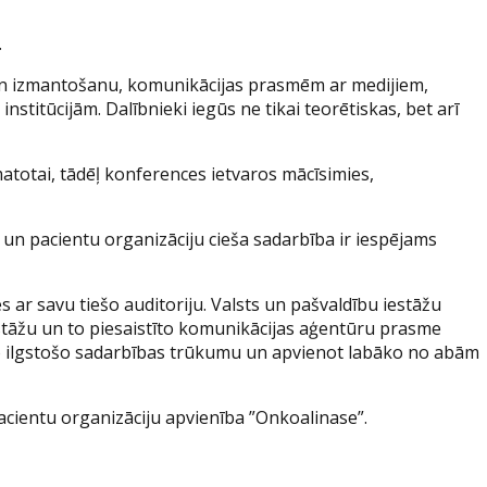
.
 un izmantošanu, komunikācijas prasmēm ar medijiem,
stitūcijām. Dalībnieki iegūs ne tikai teorētiskas, bet arī
matotai, tādēļ konferences ietvaros mācīsimies,
 un pacientu organizāciju cieša sadarbība ir iespējams
 ar savu tiešo auditoriju. Valsts un pašvaldību iestāžu
iestāžu un to piesaistīto komunikācijas aģentūru prasme
 šo ilgstošo sadarbības trūkumu un apvienot labāko no abām
acientu organizāciju apvienība ”Onkoalinase”.