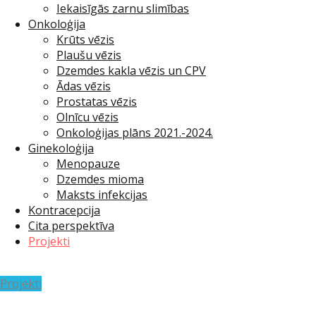
Iekaisīgās zarnu slimības
Onkoloģija
Krūts vēzis
Plaušu vēzis
Dzemdes kakla vēzis un CPV
Ādas vēzis
Prostatas vēzis
Olnīcu vēzis
Onkoloģijas plāns 2021.-2024.
Ginekoloģija
Menopauze
Dzemdes mioma
Maksts infekcijas
Kontracepcija
Cita perspektīva
Projekti
Projekti