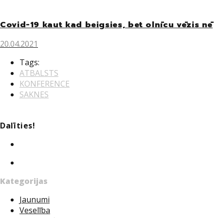
Covid-19 kaut kad beigsies, bet olnīcu vēzis nē
20.04.2021
Tags:
ATBALSTS
KONFERENCE
SAKNES
Dalīties!
Twitter
Facebook
Kategorijas
Jaunumi
Veselība