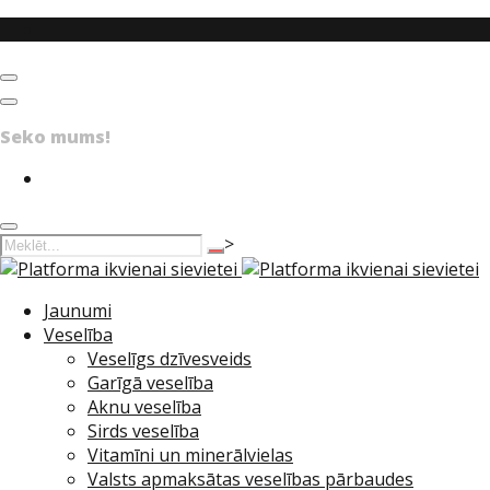
Facebook
Menu
Social networks
Seko mums!
Facebook
Search
>
Jaunumi
Veselība
Veselīgs dzīvesveids
Garīgā veselība
Aknu veselība
Sirds veselība
Vitamīni un minerālvielas
Valsts apmaksātas veselības pārbaudes