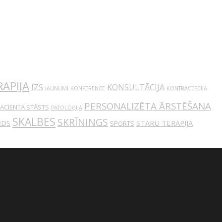
APIJA
IZS
KONSULTĀCIJA
JAUNUMI
KONFERENCE
KONTRACEPCIJA
PERSONALIZĒTA ĀRSTĒŠANA
ACIENTA STĀSTS
PATOLOĢIJA
SKALBES
SKRĪNINGS
RDS
STARU TERAPIJA
SPORTS