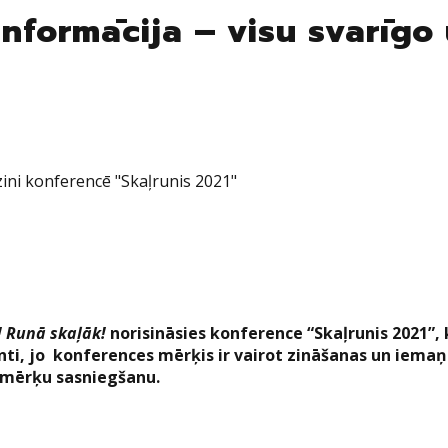
informācija – visu svarīgo
zini konferencē "Skaļrunis 2021"
 Runā skaļāk!
norisināsies konference “Skaļrunis 2021”,
enti, jo konferences mērķis ir vairot zināšanas un iema
u mērķu sasniegšanu.