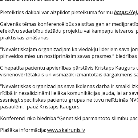
Pieteikties dalībai var aizpildot pieteikuma formu
https://e
Galvenās tēmas konferencē būs saistītas gan ar medijpratī
efektīvu sadarbību dažādu projektu vai kampaņu ietvaros, par 
praktiskas zināšanas.
“Nevalstiskajām organizācijām kā viedokļu līderiem savā jom
pilnveidosimies un nostiprināsim savas prasmes.” biedrības 
C hepatīta pacientu apvienības pārstāvis Kristaps Kaugurs u
visnenovērtētākais un vismazāk izmantotais dārgakmens sab
“Nevalstiskās organizācijas savā ikdienas darbā ir smalki iz
rīcībā ir nesalīdzināmi lielāka komunikācijas jauda, lai ar
sasniegt specifiskas pacientu grupas ne tuvu nelīdzinās NV
pasaulēm,” pauž Kristaps Kaugurs.
Konferenci rīko biedrība “Ģenētiski pārmantoto slimību paci
Plašāka informācija:
www.skalrunis.lv