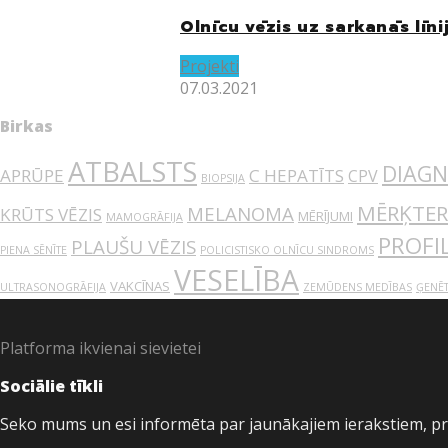
Olnīcu vēzis uz sarkanās līni
Projekti
07.03.2021
Birkas
ATBALSTS
DIAGN
APRŪPE
C HEPATĪTS
CPV
BIOPSIJA
MĒRĶTER
MELANOMA
KRŪTS VĒZIS
MĒRĪJUMI
MAMOGRĀFIJA
PROFI
PLAUŠU VĒZIS
PIENA SĒNĪTE
POLICISTISKO OLNĪCU SINDROMS
VESELĪBA
VAKCĪNAS
ULTRASONOGRĀFIJA
ZEMŪDENS MEDĪBAS
ĢENĒT
Platforma ikvienai sievietei
Sociālie tīkli
Seko mums un esi informēta par jaunākajiem ierakstiem, p