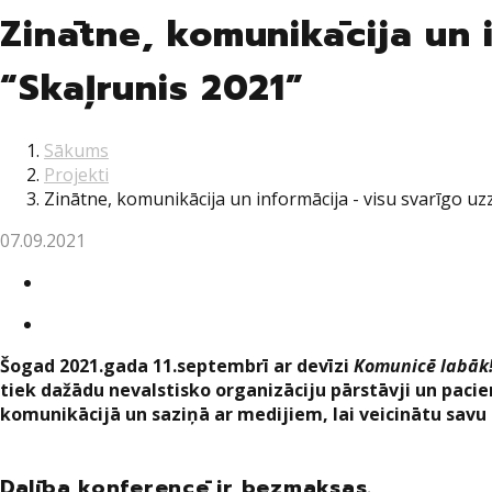
Zinātne, komunikācija un 
“Skaļrunis 2021”
Sākums
Projekti
Zinātne, komunikācija un informācija - visu svarīgo uz
07.09.2021
Twitter
Facebook
Šogad 2021.gada 11.septembrī ar devīzi
Komunicē labāk!
tiek dažādu nevalstisko organizāciju pārstāvji un paci
komunikācijā un saziņā ar medijiem, lai veicinātu sav
Dalība konferencē ir bezmaksas.