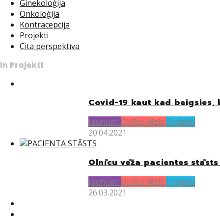
Ginekoloģija
Onkoloģija
Kontracepcija
Projekti
Cita perspektīva
In Projekti
Covid-19 kaut kad beigsies, 
Jaunumi
Olnīcu vēzis
Projekti
20.04.2021
Olnīcu vēža pacientes stāsts 
Jaunumi
Olnīcu vēzis
Projekti
26.03.2021