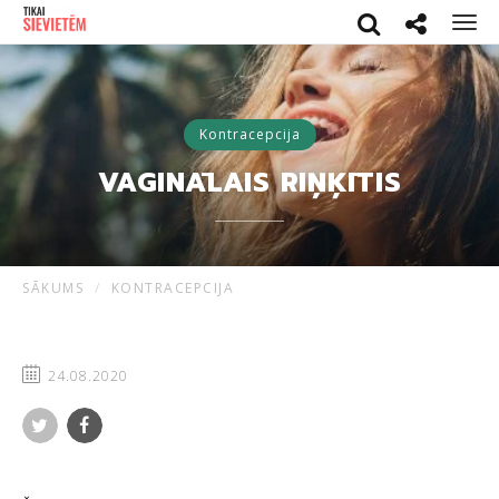
Search
Social netwo
Men
Kontracepcija
VAGINĀLAIS RIŅĶĪTIS
SĀKUMS
KONTRACEPCIJA
24.08.2020
Twitter
Facebook