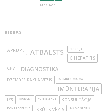
24.08.2020
BIRKAS
APRŪPE
ATBALSTS
BIOPSIJA
C HEPATĪTS
CPV
DIAGNOSTIKA
DZEMDES KAKLA VĒZIS
DZEMDES MIOMA
IMŪNTERAPIJA
IZS
JAUNUMI
KONFERENCE
KONSULTĀCIJA
KONTRACEPCIJA
KRŪTS VĒZIS
MAMOGRĀFIJA