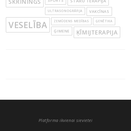
SKRĪNINGS
SPORTS
STARU TERAPIJA
ULTRASONOGRĀFIJA
VAKCĪNAS
ZEMŪDENS MEDĪBAS
ĢENĒTIKA
VESELĪBA
ĢIMENE
ĶĪMIJTERAPIJA
Platforma ikvienai sievietei