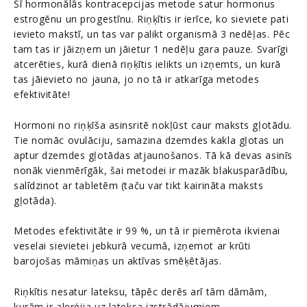
Šī hormonālās kontracepcijas metode satur hormonus
estrogēnu un progestīnu. Riņķītis ir ierīce, ko sieviete pati
ievieto makstī, un tas var palikt organismā 3 nedēļas. Pēc
tam tas ir jāizņem un jāietur 1 nedēļu gara pauze. Svarīgi
atcerēties, kurā dienā riņķītis ielikts un izņemts, un kurā
tas jāievieto no jauna, jo no tā ir atkarīga metodes
efektivitāte!
Hormoni no riņķīša asinsritē nokļūst caur maksts gļotādu.
Tie nomāc ovulāciju, samazina dzemdes kakla gļotas un
aptur dzemdes gļotādas atjaunošanos. Tā kā devas asinīs
nonāk vienmērīgāk, šai metodei ir mazāk blakusparādību,
salīdzinot ar tabletēm (taču var tikt kairināta maksts
gļotāda).
Metodes efektivitāte ir 99 %, un tā ir piemērota ikvienai
veselai sievietei jebkurā vecumā, izņemot ar krūti
barojošas māmiņas un aktīvas smēķētājas.
Riņkītis nesatur lateksu, tāpēc derēs arī tām dāmām,
kurām ir alerģija uz lateksa izstrādājumiem.