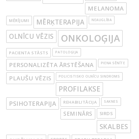
MELANOMA
MĒRĪJUMI
MĒRĶTERAPIJA
NEAUGLĪBA
OLNĪCU VĒZIS
ONKOLOĢIJA
PACIENTA STĀSTS
PATOLOĢIJA
PERSONALIZĒTA ĀRSTĒŠANA
PIENA SĒNĪTE
PLAUŠU VĒZIS
POLICISTISKO OLNĪCU SINDROMS
PROFILAKSE
PSIHOTERAPIJA
REHABILITĀCIJA
SAKNES
SEMINĀRS
SIRDS
SKALBES