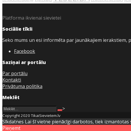
ULTRASONOGRĀFIJA
ZEMŪDENS MEDĪBAS
ĢEN
Platforma ikvienai sievietei
Sociālie tīkli
Seko mums un esi informēta par jaunākajiem ierakstiem, 
Facebook
Saziņai ar portālu
Par portālu
Kontakti
Privātuma politika
Meklēt
>
Copyright 2020 TikaiSievietem.lv
Sīkdatnes Lai šī vietne pienācīgi darbotos, tiek izmantotas 
Pieņemt