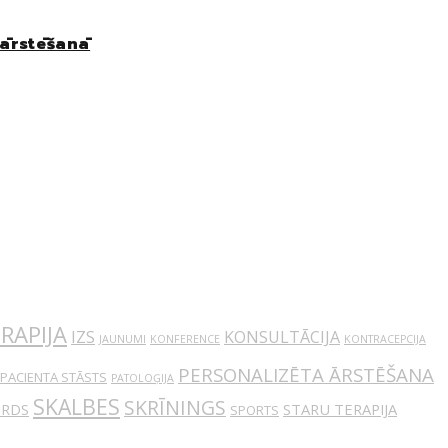
 ārstēšanā
RAPIJA
IZS
KONSULTĀCIJA
JAUNUMI
KONFERENCE
KONTRACEPCIJA
PERSONALIZĒTA ĀRSTĒŠANA
PACIENTA STĀSTS
PATOLOĢIJA
SKALBES
SKRĪNINGS
IRDS
STARU TERAPIJA
SPORTS