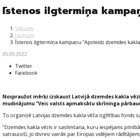
Īstenos ilgtermiņa kampa
Sākums
Jaunumi
Īstenos ilgtermiņa kampaņu “Apsteidz dzemdes kakla 
05.09.2022
Twitter
Facebook
Nospraužot mērķi izskaust Latvijā dzemdes kakla vēzi
mudinājumu “Veic valsts apmaksātu skrīninga pārbaud
To organizē Latvijas dzemdes kakla vēža izglītības fonds s
“Dzemdes kakla vēzis ir saslimšana, kuru iespējams pilnībā 
satraucoši, jo divreiz vairāk par Eiropas vidējiem rādītājiem