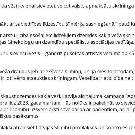
kla vēzi ikvienai sievietei, veicot valsts apmaksātu skrīnin
nākt ar sabiedrības līdzestību šī mērķa sasniegšanā,” pauž Kr
 ārstu rīcībā esošajiem līdzekļiem dzemdes kakla vēža skrīni
 Ginekologu un dzemdību speciālistu asociācijas vadītāja, 
unu sieviešu vēzis – gandrīz pusei tas attīstās vecumā ap 45 g
 vēža draudus jeb priekšvēža slimību, un, ja mēs to atrodam,
 ļoti vērts atsaukties skrīningam. Veselība ir atbildība ne ti
izskaust dzemdes kakla vēzi. Latvijā aicinājuma kampaņa “Ap
ra līdz 2023. gada martam. Tās nolūks ir palielināt to siev
eciešamību uzsvērs ārsti savā darbā ar pacientiem, arī ar pl
evišķus pasākumus.
ilaksi atradīsiet Latvijas Slimību profilakses un kontroles ce