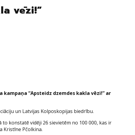
a vēzi!”
ma kampaņa “Apsteidz dzemdes kakla vēzi!” ar
iāciju un Latvijas Kolposkopijas biedrību.
 to konstatē vidēji 26 sievietēm no 100 000, kas ir
a Kristīne Pčolkina.