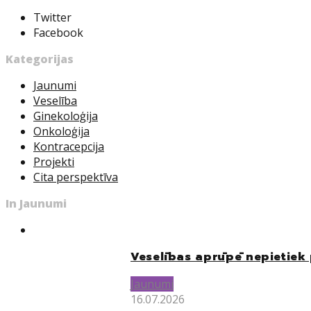
Twitter
Facebook
Kategorijas
Jaunumi
Veselība
Ginekoloģija
Onkoloģija
Kontracepcija
Projekti
Cita perspektīva
In Jaunumi
Veselības aprūpē nepietiek 
Jaunumi
16.07.2026