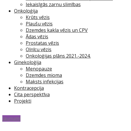
Iekaisīgās zarnu slimības
Onkoloģija
Krūts vēzis
Plaušu vēzis
Dzemdes kakla vēzis un CPV
Ādas vēzis
Prostatas vēzis
Olnīcu vēzis
Onkoloģijas plāns 2021.-2024.
Ginekoloģija
Menopauze
Dzemdes mioma
Maksts infekcijas
Kontracepcija
Cita perspektīva
Projekti
Jaunumi