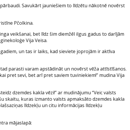
ga pārbaudi. Savukārt jauniešiem to līdzētu nākotnē novērst
istīne Pčolkina.
nga veikšanai, bet līdz šim diemžēl ilgus gadus to darījām
ginekoloģe Vija Veisa.
adiem, un tas ir laiks, kad sieviete joprojām ir aktīva
 tad parasti varam apstādināt un novērst vēža attīstīšanos.
kai pret sevi, bet arī pret saviem tuviniekiem!” mudina Vija
steidz dzemdes kakla vēzi!” ar mudinājumu “Veic valsts
iešu skaitu, kuras izmanto valsts apmaksāto dzemdes kakla
ašsaziņas līdzekļu un citu informācijas līdzekļu
ntra mājaslapā: