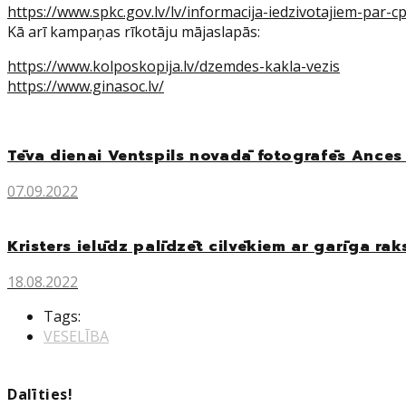
https://www.spkc.gov.lv/lv/informacija-iedzivotajiem-par-c
Kā arī kampaņas rīkotāju mājaslapās:
https://www.kolposkopija.lv/dzemdes-kakla-vezis
https://www.ginasoc.lv/
Tēva dienai Ventspils novadā fotografēs Ance
07.09.2022
Kristers ielūdz palīdzēt cilvēkiem ar garīga ra
18.08.2022
Tags:
VESELĪBA
Dalīties!