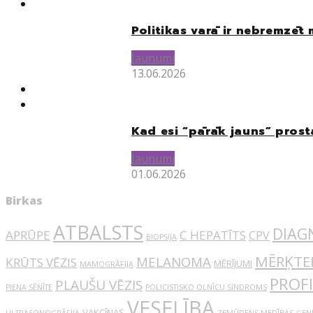
Politikas varā ir nebremzēt
Jaunumi
13.06.2026
Kad esi “pārāk jauns” prost
Jaunumi
01.06.2026
Birkas
ATBALSTS
DIAG
APRŪPE
C HEPATĪTS
CPV
BIOPSIJA
MĒRĶTER
MELANOMA
KRŪTS VĒZIS
MĒRĪJUMI
MAMOGRĀFIJA
PROF
PLAUŠU VĒZIS
PIENA SĒNĪTE
POLICISTISKO OLNĪCU SINDROMS
VESELĪBA
VAKCĪNAS