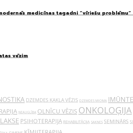
 modernās medicīnas tagadni “vīriešu problēmu”
atas vēzim
IMŪNTE
NOSTIKA
DZEMDES KAKLA VĒZIS
DZEMDES MIOMA
ONKOLOĢIJA
APIJA
OLNĪCU VĒZIS
NEAUGLĪBA
ILAKSE
PSIHOTERAPIJA
SEMINĀRS
S
REHABILITĀCIJA
SAKNES
ĶĪMIJTERAPIJA
ĢIMENE