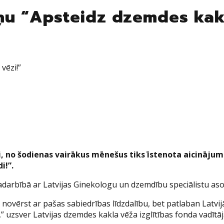
ņu “Apsteidz dzemdes kakl
vēzi!”
, no šodienas vairākus mēnešus tiks īstenota aicināju
i!”.
adarbībā ar Latvijas Ginekologu un dzemdību speciālistu asoc
novērst ar pašas sabiedrības līdzdalību, bet patlaban Latvijā
,” uzsver Latvijas dzemdes kakla vēža izglītības fonda vadītāj