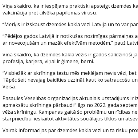
Viņa skaidro, ka ir iespējams praktiski apsteigt dzemdes ka
vakcinācija pret cilvēka papilomas vīrusu.
“Mērķis ir izskaust dzemdes kakla vēzi Latvijā un to var pa
“Pēdējos gados Latvijā ir notikušas nozīmīgas pārmaiņas ar
ar novecojušām un mazāk efektīvām metodēm,” pauž Latvijas
Viņa skaidro, ka dzemdes kakla vēzis ir gados salīdzinoši ja
profesijā, karjerā, viņai ir ģimene, bērni.
“Visbiežāk ar skrīninga testu mēs meklējam nevis vēzi, bet
Tāpēc šeit nevajag baidīties uzzināt kaut ko satraucošu un ir
Veisa.
Pasaules Veselības organizācijas aktuālais uzstādījums ir 
apmaksātu skrīninga pārbaudi!” ilgs no 2022. gada septemb
vēža skrīningu. Kampaņas gaitā šo problēmu un rīcības nepi
starpniecību, ieskaitot aktivitātes sociālajos tīklos un ats
Vairāk informācijas par dzemdes kakla vēzi un tā risku prof